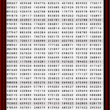
2
3
5
6
0
7
7
4
5
9
5
4
8
3
9
9
4
7
7
6
4
8
2
5
6
1
5
6
4
5
7
4
9
2
2
8
5
9
9
5
5
1
7
7
4
3
1
7
8
3
8
7
6
3
1
4
3
2
2
5
4
3
7
1
4
3
4
9
8
8
3
0
3
4
8
5
4
8
2
1
9
2
4
6
3
5
7
0
1
0
1
4
1
6
6
3
6
9
8
5
1
0
2
2
4
9
2
0
4
7
4
2
6
4
2
7
6
8
5
8
5
8
3
8
8
7
1
7
9
7
7
9
7
8
3
0
9
7
8
6
8
9
0
7
1
2
3
9
9
1
8
7
4
2
1
2
9
1
1
7
8
5
5
8
3
5
5
1
8
5
3
8
3
0
3
8
5
9
2
6
2
8
7
6
2
3
4
2
6
1
5
6
8
9
7
7
0
9
8
1
0
8
8
2
3
2
9
0
7
7
0
1
4
1
2
0
2
3
4
5
7
8
1
9
1
8
1
4
5
2
7
4
7
2
7
8
8
7
0
7
7
0
2
3
5
9
7
4
1
8
1
9
7
6
9
8
0
6
6
1
7
4
6
5
9
5
5
8
6
8
5
1
6
2
7
4
6
9
5
5
6
1
8
9
3
4
7
4
5
8
2
5
5
1
1
0
0
4
2
5
7
0
8
3
0
2
3
5
0
7
5
3
8
0
8
4
6
2
8
1
4
5
4
4
1
5
6
3
9
2
7
3
9
8
7
6
2
3
7
1
1
6
7
2
7
7
9
4
7
2
8
8
3
4
3
8
2
6
9
0
2
8
4
3
6
3
4
4
6
1
7
8
4
0
2
4
0
4
5
9
8
7
8
5
4
9
0
6
0
5
4
9
7
6
4
9
3
4
7
6
2
3
5
0
1
1
7
4
6
7
3
4
7
5
6
3
1
7
3
1
4
1
9
0
1
0
1
5
6
8
7
1
7
8
1
2
6
5
6
0
6
7
0
2
0
7
1
8
7
2
0
5
1
7
8
5
4
6
9
8
9
8
2
1
2
2
4
1
5
6
5
3
7
9
5
5
3
0
5
6
4
9
4
3
0
0
3
7
4
2
4
9
8
9
6
1
7
3
9
3
5
1
8
9
9
9
7
3
0
0
0
7
7
7
1
6
5
2
6
4
8
8
7
1
8
7
0
5
1
5
7
3
8
7
4
0
3
1
4
2
8
6
7
8
0
8
3
6
4
4
5
4
9
2
5
6
3
5
8
4
1
2
1
8
9
7
7
4
1
6
1
9
7
7
8
5
0
9
3
2
5
5
1
9
2
0
8
8
8
5
2
4
8
3
2
3
6
7
6
2
4
6
1
1
9
1
9
0
9
2
6
5
7
1
9
1
0
9
8
6
7
0
7
9
2
1
9
3
8
2
8
9
0
3
4
5
9
2
0
3
0
6
9
6
3
2
7
4
0
8
8
4
5
4
8
9
9
9
5
6
6
4
4
9
4
9
4
8
4
1
5
6
7
5
4
5
2
8
1
2
6
8
8
4
1
5
1
4
2
1
3
3
6
1
1
7
5
0
8
8
4
1
0
2
8
1
9
1
1
5
0
7
3
1
9
2
7
6
2
5
7
7
8
9
6
5
3
8
0
8
1
3
1
1
2
6
3
2
1
8
5
4
0
9
0
4
2
4
6
8
4
6
5
8
4
3
5
0
0
8
3
7
1
4
1
5
0
6
5
2
0
3
4
7
0
3
3
4
1
7
1
6
7
4
4
5
1
6
4
3
7
3
2
6
3
9
0
9
4
3
2
0
2
6
8
5
3
3
2
8
2
1
3
5
5
8
0
4
4
5
7
9
9
6
1
7
3
4
1
5
4
4
8
4
7
7
3
0
1
1
3
2
8
9
5
1
6
0
3
4
1
0
5
5
1
9
5
8
1
7
8
4
2
0
3
6
2
8
1
7
1
1
2
7
9
2
5
7
6
0
0
0
1
3
0
4
7
5
3
7
1
1
6
0
7
7
7
9
7
5
7
6
4
2
5
6
8
2
2
4
5
1
4
2
1
0
1
8
3
8
6
9
4
4
4
1
5
7
2
6
8
9
8
8
4
5
8
4
1
9
6
9
0
4
4
4
0
5
2
7
6
4
3
6
1
7
4
6
1
0
6
9
6
0
2
2
6
7
3
4
9
0
9
3
5
8
0
6
1
7
7
4
1
6
9
8
8
2
0
2
6
3
9
3
5
7
7
8
1
1
2
5
9
4
2
0
3
3
6
1
8
3
2
7
9
3
8
0
9
8
2
1
0
0
2
2
5
4
9
1
2
5
3
4
8
3
3
2
3
8
6
4
1
7
1
5
1
1
0
1
6
2
6
6
0
4
4
6
8
6
6
1
3
4
3
2
9
6
9
4
4
8
0
4
4
3
1
4
9
4
2
1
1
5
6
6
1
5
8
8
9
8
9
6
4
3
6
4
1
9
7
3
1
2
5
7
6
6
2
5
6
3
9
4
9
6
2
8
2
1
0
8
8
6
8
8
7
0
3
8
1
9
2
2
8
1
9
5
7
6
4
8
0
4
5
7
2
9
4
6
7
1
6
6
3
1
7
3
2
9
4
4
0
9
2
5
2
4
6
8
1
6
5
0
4
4
7
5
2
4
0
3
3
6
3
9
9
2
1
3
0
4
3
9
3
1
4
7
9
1
2
1
3
4
1
8
9
0
2
2
4
3
6
2
8
5
0
5
0
2
8
1
7
5
3
9
7
0
5
4
9
4
3
6
7
0
5
1
6
2
4
8
3
7
9
7
8
1
3
9
5
0
5
6
8
5
2
0
7
7
5
0
7
4
2
2
4
2
9
5
3
0
3
3