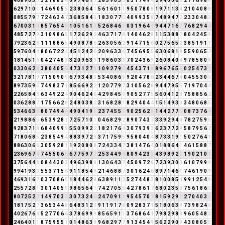
4
0
8
9
0
3
3
3
2
1
8
8
5
4
0
9
7
4
6
1
7
2
8
5
9
0
3
3
0
3
1
7
4
9
4
2
9
4
0
0
6
6
2
7
7
6
9
8
8
6
2
9
7
1
0
1
1
4
6
9
0
5
5
2
3
8
0
6
4
1
5
6
1
6
0
1
1
9
5
0
7
8
0
8
1
9
7
1
1
3
4
2
1
0
4
0
8
8
0
8
5
5
7
9
7
7
2
4
6
3
4
7
3
6
8
5
8
4
3
1
8
3
0
7
7
5
4
0
9
9
3
5
8
7
4
8
9
4
7
2
2
3
3
0
4
8
3
6
7
0
0
3
1
4
8
5
7
6
5
4
9
1
0
5
1
6
1
7
5
2
6
8
4
6
1
0
3
1
9
6
4
1
9
4
4
7
1
6
7
7
6
8
2
9
4
4
4
8
5
7
2
7
9
3
1
0
9
8
6
5
1
7
2
6
2
9
2
4
6
3
7
1
7
8
1
4
0
4
6
2
8
1
1
5
3
8
8
7
8
0
4
2
4
5
9
7
9
2
3
6
2
8
1
1
1
8
8
6
5
4
9
0
8
7
8
6
2
6
3
0
5
6
2
9
1
4
7
1
5
6
0
2
7
5
6
5
2
3
8
5
1
9
1
1
5
9
7
6
0
4
4
8
0
6
7
2
2
4
4
5
1
2
4
2
6
2
0
9
6
3
3
6
7
4
5
6
9
5
5
6
3
0
6
8
1
9
5
5
9
0
6
5
2
1
8
1
4
5
1
6
0
4
2
7
4
8
3
3
2
0
9
6
3
9
1
9
8
6
0
3
3
7
0
2
4
3
6
9
2
6
0
8
4
0
4
9
7
8
5
8
0
8
0
3
3
0
6
2
8
3
8
0
4
0
5
5
4
7
3
1
2
7
9
1
0
9
2
7
9
7
4
5
4
3
7
1
8
8
9
6
7
6
5
2
0
2
5
4
7
3
1
3
2
1
7
8
1
9
7
1
5
0
9
0
9
6
7
9
3
4
8
3
5
3
4
0
8
6
5
9
2
0
4
7
8
6
2
3
4
4
6
7
4
0
4
5
5
3
0
3
8
9
7
3
5
9
5
7
4
9
8
3
7
1
8
5
6
6
9
2
2
1
2
0
7
7
9
7
3
1
0
5
6
2
8
9
4
4
7
9
5
5
7
1
9
7
0
4
4
2
2
6
5
8
4
3
6
3
4
9
2
2
4
9
0
4
6
2
4
6
4
2
9
8
4
5
9
9
0
5
2
7
7
5
5
6
0
4
1
2
3
7
5
8
8
5
6
2
0
3
6
2
8
8
7
1
7
5
6
6
2
8
2
4
8
0
3
8
2
3
1
6
8
2
8
1
8
2
9
4
0
4
4
1
5
1
4
9
3
3
3
4
8
0
6
8
5
5
3
4
6
6
3
9
8
0
7
4
9
4
4
4
9
0
4
1
9
1
2
3
7
4
5
5
1
9
0
2
5
6
2
8
1
4
4
2
7
7
5
0
8
7
3
7
6
4
2
1
9
8
8
6
5
6
5
3
9
2
8
1
7
2
5
7
1
0
1
0
4
6
8
2
9
2
8
9
0
7
4
3
7
3
3
9
2
9
4
4
7
8
2
7
5
9
5
9
2
8
3
7
1
8
6
8
4
0
9
9
9
5
5
0
9
9
2
2
1
8
2
1
7
6
4
3
0
7
9
3
9
3
6
2
3
7
7
2
9
5
8
7
9
5
6
2
7
1
8
0
6
8
5
2
3
8
5
4
9
4
8
8
3
9
7
2
9
3
7
1
7
5
9
5
9
5
8
0
4
0
4
8
7
3
3
1
9
1
5
0
2
7
6
4
1
8
8
6
3
0
6
6
3
0
5
9
2
8
1
1
9
2
0
8
0
8
7
2
4
3
3
4
7
3
8
1
4
7
6
4
0
1
8
8
6
4
1
4
6
1
5
8
8
7
2
3
6
9
6
7
4
7
4
5
5
0
6
6
6
7
7
5
9
7
7
2
5
3
4
4
9
4
8
0
9
4
2
3
5
4
3
9
8
9
2
2
1
9
0
2
1
0
1
3
7
5
6
4
4
8
0
8
4
4
3
0
3
4
9
6
3
9
8
8
1
3
0
6
4
3
7
4
5
0
9
7
2
9
7
2
3
9
3
0
3
6
1
0
7
9
9
9
9
9
4
1
9
3
3
5
5
3
7
1
5
6
9
1
1
8
5
4
9
2
1
4
6
8
8
7
3
0
1
6
2
4
6
8
9
7
1
4
6
1
7
4
6
1
9
0
9
4
6
9
3
1
6
7
0
3
7
0
8
6
5
1
8
4
4
6
2
8
6
3
8
9
1
1
2
5
2
7
4
4
8
3
8
1
0
0
8
5
4
9
9
1
2
5
4
9
2
5
5
7
2
8
1
3
0
1
4
0
5
5
9
8
6
5
6
4
1
7
4
2
7
0
5
5
4
2
7
8
6
1
7
6
8
0
2
3
5
8
7
5
6
1
8
6
5
8
0
7
2
5
2
7
1
4
9
7
0
3
3
3
0
7
3
2
4
6
2
4
7
0
9
1
1
9
5
4
5
7
0
7
8
1
5
9
2
9
2
2
7
0
4
0
3
3
1
8
1
7
5
2
7
3
6
5
3
4
4
8
6
4
8
3
1
2
3
9
1
1
9
1
7
8
0
9
2
8
3
7
1
5
1
8
0
6
3
9
7
3
9
8
2
4
6
4
0
2
6
7
6
4
5
2
7
7
0
6
6
3
7
8
6
9
9
9
8
5
6
5
9
1
1
3
7
6
8
6
4
1
7
9
8
2
9
8
8
9
6
0
5
4
8
3
2
4
6
4
0
1
1
8
7
5
9
5
5
1
0
1
4
8
6
3
9
9
6
8
2
9
7
7
9
1
3
4
5
4
9
5
6
2
2
9
0
9
4
3
0
8
0
5
5