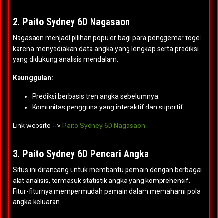
2.
Paito Sydney 6D Nagasaon
Nagasaon menjadi pilihan populer bagi para penggemar togel
karena menyediakan data angka yang lengkap serta prediksi
yang didukung analisis mendalam.
Keunggulan:
Prediksi berbasis tren angka sebelumnya.
Komunitas pengguna yang interaktif dan suportif.
Link website -->
Paito Sydney 6D Nagasaon
3.
Paito Sydney 6D Pencari Angka
Situs ini dirancang untuk membantu pemain dengan berbagai
alat analisis, termasuk statistik angka yang komprehensif.
Fitur-fiturnya mempermudah pemain dalam memahami pola
angka keluaran.