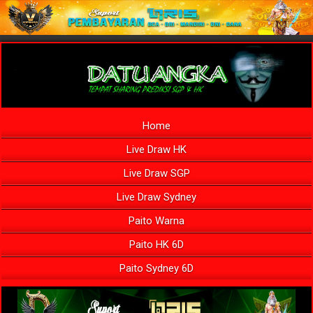
Home
Live Draw HK
Live Draw SGP
Live Draw Sydney
Paito Warna
Paito HK 6D
Paito Sydney 6D