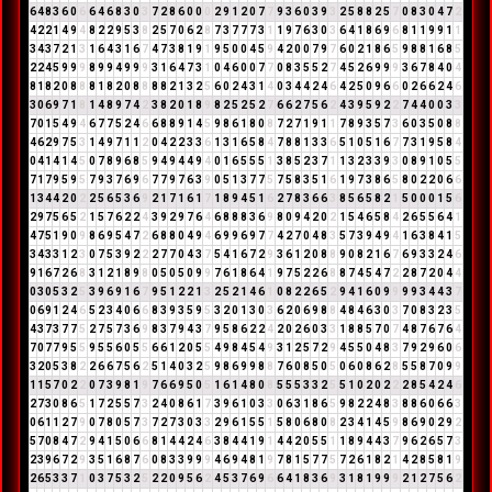
6
4
8
3
6
0
6
6
4
6
8
3
0
3
7
2
8
6
0
0
0
2
9
1
2
0
7
7
9
3
6
0
3
9
3
2
5
8
8
2
5
7
0
8
3
0
4
7
2
4
2
2
1
4
9
4
8
2
2
9
5
3
8
2
5
7
0
6
2
8
7
3
7
7
7
3
1
1
9
7
6
3
0
3
6
4
1
8
6
9
6
8
1
1
9
9
1
1
3
4
3
7
2
1
3
1
6
4
3
1
6
7
4
7
3
8
1
9
1
9
5
0
0
4
5
9
4
2
0
0
7
9
7
6
0
2
1
8
6
5
9
8
8
1
6
8
5
2
2
4
5
9
9
9
8
9
9
4
9
9
9
3
1
6
4
7
3
1
0
4
6
0
0
7
7
0
8
3
5
5
2
7
4
5
2
6
9
9
9
3
6
7
8
4
0
4
8
1
8
2
0
8
8
8
1
8
2
0
8
8
8
8
2
1
3
2
5
6
0
2
4
3
1
4
0
3
4
4
2
4
6
4
2
5
0
9
6
6
0
2
6
6
2
4
6
3
0
6
9
7
1
8
1
4
8
9
7
4
2
3
8
2
0
1
8
9
8
2
5
2
5
2
7
6
6
2
7
5
6
2
4
3
9
5
9
2
2
7
4
4
0
0
3
3
7
0
1
5
4
9
4
6
7
7
5
2
4
6
6
8
8
9
1
4
5
9
8
6
1
8
0
8
7
2
7
1
9
1
1
7
8
9
3
5
7
3
6
0
3
5
0
8
8
4
6
2
9
7
5
3
1
4
9
7
1
1
2
0
4
2
2
3
3
6
1
3
1
6
5
8
4
7
8
8
1
3
3
6
5
1
0
5
1
6
7
7
3
1
9
5
8
4
0
4
1
4
1
4
5
0
7
8
9
6
8
5
9
4
9
4
4
9
4
0
1
6
5
5
5
1
3
8
5
2
3
7
1
1
3
2
3
3
9
3
0
8
9
1
0
5
5
7
1
7
9
5
9
5
7
9
3
7
6
9
6
7
7
9
7
6
3
9
0
5
1
3
7
7
5
7
5
8
3
5
1
6
1
9
7
3
8
6
5
8
0
2
2
0
6
6
1
3
4
4
2
0
2
2
5
6
5
3
6
9
2
1
7
1
6
1
7
1
8
9
4
5
1
6
2
7
8
3
6
6
3
8
5
6
5
8
2
1
5
0
0
0
1
5
6
2
9
7
5
6
5
2
1
5
7
6
2
2
4
3
9
2
9
7
6
4
6
8
8
8
3
6
9
8
0
9
4
2
0
2
1
5
4
6
5
8
4
2
6
5
5
6
4
1
4
7
5
1
9
0
9
8
6
9
5
4
7
2
6
8
8
0
4
9
4
6
9
9
6
9
7
7
4
2
7
0
4
8
3
5
7
3
9
4
9
4
1
6
3
8
4
1
5
3
4
3
3
1
2
3
0
7
5
3
9
2
2
2
7
7
0
4
3
7
5
4
1
6
7
2
9
3
6
1
2
0
8
8
9
0
8
2
1
6
7
6
9
3
3
2
4
6
9
1
6
7
2
6
8
3
1
2
1
8
9
8
0
5
0
5
0
9
9
7
6
1
8
6
4
1
9
7
5
2
2
6
8
8
7
4
5
4
7
2
2
8
7
2
0
4
4
0
3
0
5
3
2
5
3
9
6
9
1
6
7
9
5
1
2
2
1
3
2
5
2
1
4
6
1
0
8
2
2
6
5
2
9
4
1
6
0
9
9
9
9
3
4
4
3
7
0
6
9
1
2
4
6
5
2
3
4
0
6
6
8
3
9
3
5
9
5
3
2
0
1
3
0
3
6
2
0
6
9
8
8
4
8
4
6
3
0
3
7
0
8
3
2
3
5
4
3
7
3
7
7
5
2
7
5
7
3
6
9
8
3
7
9
4
3
7
9
5
8
6
2
2
4
2
0
2
6
0
3
3
1
8
8
5
7
0
7
4
8
7
6
7
6
4
7
0
7
7
9
5
5
9
5
5
6
0
5
5
6
6
1
2
0
5
5
4
9
8
4
5
4
9
3
1
2
5
7
2
9
4
5
5
0
4
8
3
7
9
2
9
6
0
6
3
2
0
5
3
8
2
2
6
6
7
5
6
2
5
1
4
0
3
2
5
9
8
6
9
9
8
8
7
6
0
8
5
0
5
0
6
0
8
6
2
8
5
5
8
7
0
9
9
1
1
5
7
0
2
2
0
7
3
9
8
1
9
7
6
6
9
5
0
5
1
6
1
4
8
0
8
5
5
5
3
3
2
5
5
1
0
2
0
2
2
2
8
5
4
2
4
6
2
7
3
0
8
6
5
1
7
2
5
5
7
3
2
4
0
8
6
1
7
3
9
6
1
0
3
3
0
6
3
1
8
6
5
9
8
2
2
4
8
3
8
8
6
0
6
6
3
0
6
1
1
2
7
9
0
7
8
0
5
7
3
7
2
7
3
0
3
3
2
9
6
1
5
5
1
5
8
0
6
8
0
8
2
3
4
1
4
5
9
8
6
9
0
2
9
2
5
7
0
8
4
7
2
9
4
1
5
0
6
6
8
1
4
4
2
4
6
3
8
4
4
1
9
1
4
4
2
0
5
5
1
1
8
9
4
4
3
7
9
6
2
6
5
7
3
2
3
9
6
7
2
9
3
5
1
6
8
7
6
0
8
3
3
9
9
9
4
6
9
4
8
1
9
7
8
1
5
7
7
5
7
2
6
1
8
2
1
4
2
8
5
8
1
9
2
6
5
3
3
7
1
0
3
7
5
3
2
5
2
2
0
9
5
6
2
4
5
3
7
6
9
6
6
4
1
8
3
6
9
3
1
8
1
9
9
9
2
1
2
7
5
6
2