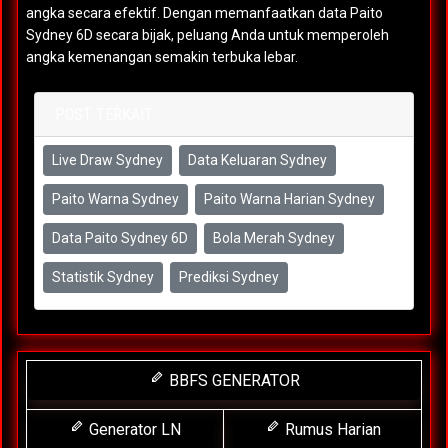
angka secara efektif. Dengan memanfaatkan data Paito
Sydney 6D secara bijak, peluang Anda untuk memperoleh
angka kemenangan semakin terbuka lebar.
POST TERKAIT
Live Draw Sydney
Data Keluaran Sydney
Paito Warna Sydney
Paito Warna Harian Sydney
Data Paito Sydney 6D
Bola Merah Sydney
Statistik Sydney
Prediksi Sydney
BBFS GENERATOR
Generator LN
Rumus Harian