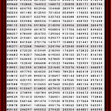
5
8
4
0
9
0
9
0
7
0
3
3
6
9
6
0
7
3
0
5
5
1
6
3
8
7
5
3
8
9
0
6
1
2
3
4
9
8
1
5
5
1
0
1
4
3
7
6
4
4
3
9
6
6
0
6
1
9
2
8
6
5
2
7
6
4
3
5
2
7
1
6
8
0
7
2
9
1
2
5
8
3
8
2
8
2
5
1
7
1
8
8
3
0
7
4
6
1
7
1
8
5
9
0
9
6
0
4
7
9
5
5
8
0
2
9
4
6
1
1
5
4
4
6
8
5
2
8
3
9
7
9
7
4
8
9
3
9
1
1
8
0
7
6
3
1
4
7
6
3
3
3
4
7
4
9
1
1
8
5
4
8
1
2
5
9
3
3
7
3
1
4
3
4
7
0
5
4
9
8
9
8
1
7
4
0
3
3
6
8
0
3
5
5
1
6
3
0
4
4
9
1
1
3
2
5
4
3
7
1
0
2
2
7
9
0
9
3
2
3
7
4
2
6
0
6
4
3
8
8
7
4
3
9
0
9
6
6
7
9
6
6
4
0
4
4
3
2
6
6
0
6
5
5
3
9
8
6
5
4
8
0
5
3
6
9
7
1
4
8
0
4
4
7
6
2
0
3
1
4
4
5
8
7
0
3
3
7
2
1
6
9
8
8
2
9
8
1
1
5
6
5
0
3
1
9
6
6
5
9
1
8
3
6
9
3
1
4
5
9
0
9
3
2
4
9
5
6
2
2
3
5
0
8
8
7
2
6
0
4
7
5
3
4
5
0
6
8
1
9
5
3
2
4
9
0
9
6
0
1
8
7
3
1
9
0
6
8
5
4
9
5
1
7
7
0
6
6
3
6
5
4
0
7
7
8
4
9
6
5
5
1
9
0
8
2
3
7
1
0
7
8
4
4
9
4
2
5
4
7
3
3
6
1
2
9
3
6
4
1
9
1
3
1
5
6
2
1
8
0
9
9
2
2
2
7
4
5
1
6
7
2
0
7
3
4
9
4
2
1
9
4
0
1
1
6
0
1
0
3
2
5
9
2
9
3
7
7
5
0
2
4
7
6
7
4
6
4
0
5
5
2
7
1
0
9
9
5
6
2
5
9
7
8
8
0
8
8
4
1
5
6
0
6
2
7
3
1
7
6
4
1
4
7
0
7
7
5
1
5
4
8
8
2
1
5
2
1
4
4
1
5
8
7
3
6
1
4
5
3
4
5
2
7
1
8
6
7
2
2
6
8
5
7
4
6
9
6
1
7
3
2
4
1
9
6
6
6
7
2
0
4
0
4
0
5
8
9
1
4
5
3
5
0
1
9
5
5
2
1
6
9
8
8
7
0
7
2
3
2
3
5
4
1
5
9
4
9
4
2
1
8
3
9
0
9
1
7
4
2
0
9
9
6
7
2
8
2
2
4
2
5
4
1
8
0
8
3
1
0
6
8
2
1
9
1
8
2
5
7
3
7
6
6
2
4
8
3
6
1
9
5
0
3
3
2
7
8
1
3
3
6
2
5
7
1
4
1
5
8
1
6
7
4
5
9
9
4
0
3
7
7
5
3
6
4
0
0
5
5
2
1
5
6
9
8
8
9
2
7
8
0
5
5
9
1
5
8
8
9
8
9
8
1
0
7
1
8
1
3
6
9
2
5
7
3
2
4
6
4
5
9
1
5
2
0
4
3
7
5
8
6
6
0
8
8
4
1
3
5
2
2
4
7
4
6
9
8
6
5
7
2
3
9
5
9
5
7
2
3
6
3
9
3
9
1
8
9
5
1
6
3
6
1
3
9
5
5
6
1
3
8
3
4
7
3
2
1
6
4
3
7
9
1
5
3
7
6
4
9
3
4
6
1
1
2
4
4
6
0
9
7
7
0
5
0
8
3
3
6
4
9
7
7
9
3
3
6
5
4
0
3
0
3
2
4
7
9
8
0
8
7
8
9
2
5
4
9
8
6
5
4
1
8
9
2
1
5
9
3
3
6
3
1
4
8
1
5
6
0
2
7
1
4
9
4
8
9
0
0
1
6
7
2
1
8
6
9
7
7
9
8
3
1
4
4
8
5
8
9
2
1
9
1
6
8
5
4
1
7
8
2
4
6
9
7
4
2
4
2
3
1
9
3
3
8
9
3
2
3
1
4
4
3
2
8
7
8
6
1
4
7
5
6
5
2
9
0
5
1
6
4
1
0
9
7
6
1
2
3
5
8
7
3
8
8
7
7
3
2
2
7
1
8
0
1
3
6
9
3
3
6
9
7
6
6
3
9
3
9
0
2
5
5
1
4
8
5
1
3
6
9
8
2
7
3
0
3
3
1
2
9
0
9
3
3
9
1
5
0
6
7
4
5
1
6
8
3
0
3
6
3
7
9
1
5
6
5
2
3
5
1
7
8
1
5
2
2
4
7
2
1
5
6
9
2
6
8
2
8
0
6
1
4
5
2
7
4
8
9
0
9
1
6
0
7
8
4
3
6
9
2
9
0
0
0
4
1
3
2
2
4
6
0
3
6
6
7
2
9
6
9
0
6
2
5
7
4
0
9
5
2
9
2
7
3
1
4
1
2
3
3
5
9
0
0
1
1
7
2
6
9
5
1
6
2
0
5
3
8
1
9
5
6
7
4
0
5
5
7
7
2
8
4
0
4
6
5
8
3
2
6
8
5
6
0
1
6
6
3
4
9
1
4
7
4
2
1
1
5
9
2
0
2
8
7
0
2
9
6
6
2
1
7
6
6
4
1
7
8
9
6
0
5
5
1
2
9
8
7
8
6
2
0
8
9
4
1
5
1
4
5
0
6
6
3
4
9
0
1
7
6
4
9
1
8
5
6
3
9
5
8
9
2
7
0
7
5
6
3
3
9
1
1
8
5
0
1
6
3
9
2
4
6
3
9
7
7
6
9
5
5
0
2
2
2
7
9
4
2
5
7
2
4
3
3
5
4
9
6
0
4
8
5
1
6
6
9
0
3
9
5
5