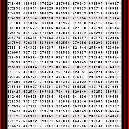
7
1
8
4
6
5
2
1
5
9
8
6
9
6
1
7
6
2
2
9
2
2
1
7
9
5
6
2
1
7
8
6
4
3
7
9
3
1
8
0
4
4
3
4
6
8
6
7
4
8
7
2
9
3
6
9
6
7
0
8
4
1
5
6
8
0
2
2
5
7
8
2
1
5
3
4
7
7
1
8
3
5
3
8
8
3
6
7
1
9
1
0
4
8
5
1
8
9
1
7
4
8
9
3
3
6
8
0
8
4
1
5
6
8
0
2
2
5
7
8
2
1
5
3
4
7
7
1
8
3
5
3
8
8
3
6
7
1
9
1
0
4
8
5
1
8
9
1
7
4
8
9
3
3
4
6
1
1
5
4
9
7
8
3
6
9
0
9
2
9
5
8
7
0
7
2
3
1
0
6
6
3
5
1
3
9
7
8
6
3
5
1
7
4
4
8
5
7
3
9
8
1
9
7
3
5
8
0
6
6
5
3
1
1
8
8
7
1
4
8
9
5
7
3
6
1
7
3
3
8
2
9
3
7
1
1
5
6
0
1
4
6
3
3
6
3
4
8
3
0
1
1
8
3
9
5
7
7
5
5
0
1
4
8
5
4
8
3
1
4
6
4
1
9
2
7
6
3
8
2
1
4
9
3
9
3
3
7
0
8
2
1
4
5
3
2
4
8
7
5
3
8
5
9
1
2
6
8
8
7
1
3
6
9
6
2
1
7
8
4
8
3
8
7
4
4
0
2
2
3
5
8
2
9
4
4
7
3
2
8
4
4
8
2
1
3
7
7
5
3
1
9
6
3
4
3
7
8
7
0
1
6
3
9
2
6
9
3
7
0
7
8
6
4
0
5
7
3
1
8
2
9
7
7
5
9
0
2
8
1
6
7
2
1
7
5
9
0
9
7
2
6
3
4
5
9
5
3
7
6
0
9
9
6
7
2
5
5
4
9
2
7
9
0
8
6
5
3
8
5
2
9
0
9
8
0
3
6
1
9
1
7
3
8
5
1
6
7
9
7
4
3
2
3
5
9
8
1
2
0
7
7
1
9
8
0
3
4
7
8
2
1
9
4
4
8
2
5
9
4
0
9
9
7
2
3
0
9
6
6
9
0
6
6
8
4
3
3
2
7
1
0
5
5
2
7
8
1
5
1
6
3
0
9
5
6
6
3
9
0
3
8
5
7
3
0
3
6
9
0
9
9
7
3
5
2
8
8
7
7
8
9
4
5
1
6
8
1
6
2
9
4
4
2
8
4
1
5
9
5
0
3
8
1
4
7
2
8
9
3
0
0
7
7
3
3
0
8
4
6
1
3
1
0
4
7
4
2
3
7
6
0
9
9
9
8
6
2
7
5
5
1
0
1
4
2
7
8
6
2
7
5
8
0
3
3
1
6
3
9
4
5
9
7
0
4
3
8
1
9
3
0
1
6
9
8
8
2
1
6
8
3
9
3
7
2
8
8
1
4
5
3
7
2
3
2
1
3
8
0
3
8
5
7
3
5
3
0
5
9
7
7
9
7
1
1
8
5
4
2
5
6
4
8
7
6
0
8
3
5
1
5
6
4
9
1
0
3
9
3
6
5
4
7
8
4
3
2
5
9
7
4
2
6
8
2
3
6
6
1
7
4
5
8
2
7
1
8
3
6
8
5
3
7
1
8
2
7
0
3
5
8
3
4
6
7
7
8
6
5
2
0
6
8
7
6
3
9
0
6
2
1
3
8
3
6
4
0
1
1
2
8
6
4
9
4
4
5
7
8
0
6
3
9
2
5
3
6
0
0
0
6
8
2
0
6
7
4
7
1
9
6
8
5
4
8
6
5
3
9
9
9
9
0
3
1
2
2
4
9
2
6
5
5
1
6
7
5
2
6
8
8
7
7
1
8
3
4
9
4
4
3
5
0
0
7
7
3
4
2
9
0
1
1
3
8
1
7
9
0
9
1
8
6
5
2
5
7
4
2
0
1
7
8
6
5
7
1
0
8
8
7
8
3
6
4
2
4
6
6
7
2
5
4
4
8
5
9
7
4
0
2
2
7
0
4
1
9
6
6
8
2
9
1
4
9
4
1
8
7
2
5
2
7
2
3
9
7
1
1
2
8
1
2
4
6
6
3
7
1
6
4
0
8
8
8
5
1
7
9
4
4
1
9
3
4
8
5
4
5
4
1
1
3
6
9
1
3
4
9
5
9
5
3
4
9
6
1
9
1
7
5
9
3
3
0
3
3
4
5
1
0
7
7
1
3
8
6
9
2
2
1
5
3
0
7
8
6
3
8
2
6
4
6
1
9
0
3
6
8
4
3
8
3
6
4
1
0
1
1
3
2
6
2
5
7
6
5
7
2
3
8
2
5
3
8
2
0
2
2
2
0
1
6
3
1
4
0
6
7
3
9
8
8
9
4
5
1
7
1
8
4
5
3
7
0
7
7
5
1
6
4
7
0
7
8
2
4
5
1
0
1
8
1
3
7
7
0
7
2
1
0
5
9
8
8
7
6
8
0
4
9
4
8
7
1
6
5
1
6
3
7
6
5
2
4
6
9
1
3
9
2
6
8
7
2
8
9
9
8
8
5
8
9
4
6
2
8
1
9
3
6
8
0
8
2
8
7
6
5
6
2
2
8
3
1
6
0
6
7
6
4
0
2
8
1
1
7
8
5
2
2
4
5
3
4
8
8
2
1
3
9
8
0
7
2
9
5
3
0
8
1
4
5
1
4
3
2
0
8
8
1
9
0
8
3
6
9
1
7
0
8
3
5
8
8
5
6
6
7
0
7
3
1
7
9
6
9
6
9
1
2
8
8
2
1
4
6
3
2
7
9
7
1
8
2
2
4
5
9
7
8
2
3
4
3
7
1
6
9
1
8
4
3