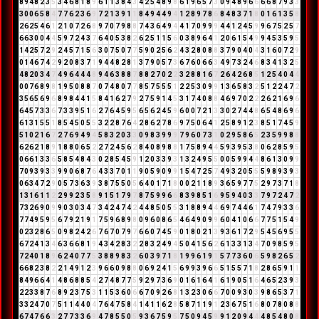
8
9
4
8
2
3
5
3
4
6
8
1
8
9
6
1
1
3
8
4
3
4
2
5
4
8
9
8
6
1
9
6
5
7
3
0
9
4
8
9
6
6
6
6
8
7
9
3
3
3
0
0
6
5
8
4
7
7
6
2
3
6
9
7
2
1
3
9
1
1
8
4
9
4
4
9
4
1
2
8
9
7
8
6
8
4
8
3
7
1
8
0
1
6
1
3
5
8
2
6
2
5
4
6
1
2
1
0
7
2
6
8
9
7
0
7
9
8
8
7
4
3
6
4
9
4
4
1
7
0
9
9
9
4
4
1
2
4
5
9
9
6
7
5
2
5
7
6
6
3
0
0
4
4
5
9
7
2
4
3
7
6
4
0
5
3
8
2
6
2
5
1
1
5
6
0
3
8
9
6
4
1
2
0
6
1
5
4
9
9
4
5
3
5
9
5
1
4
2
5
7
2
9
2
4
5
7
1
5
6
3
0
7
5
0
7
7
5
9
0
2
5
6
2
4
3
2
8
0
8
8
3
7
9
0
4
0
4
3
1
6
0
7
2
9
0
1
4
6
7
4
2
9
2
0
8
3
7
1
9
4
4
8
2
8
1
3
7
9
0
5
7
3
6
7
6
0
6
6
3
4
9
7
3
2
4
6
8
3
4
1
3
2
5
4
8
2
0
3
4
7
4
9
6
4
4
4
8
9
4
6
3
8
8
7
8
8
2
7
0
2
2
3
2
8
8
1
6
7
2
6
4
2
6
8
5
1
2
5
4
0
4
4
0
0
7
6
8
9
8
1
9
5
0
8
8
7
0
7
4
8
0
7
7
8
5
7
5
5
5
1
2
2
5
3
0
9
9
1
3
6
5
8
3
2
5
1
2
2
4
7
2
3
5
6
5
6
9
6
8
9
8
4
4
1
5
8
4
1
6
2
7
9
2
7
5
9
1
4
5
3
1
7
4
0
8
8
4
6
9
7
0
2
2
2
6
2
1
6
9
6
6
4
5
7
3
3
6
7
3
3
9
5
1
6
2
7
6
4
5
9
5
6
5
6
2
4
5
9
6
0
0
7
2
1
3
3
0
2
7
4
4
8
6
5
4
8
6
9
6
6
1
3
1
5
5
1
8
5
4
5
0
5
5
3
2
2
8
7
6
4
2
8
6
2
7
8
6
9
7
5
0
6
4
1
2
5
8
9
1
2
3
8
5
1
7
4
5
9
5
1
0
2
1
6
7
2
7
6
9
4
9
4
5
8
3
2
0
3
3
0
9
8
3
9
9
9
7
9
6
0
7
3
1
0
2
9
5
8
6
5
2
3
5
9
9
8
8
6
2
6
2
1
8
9
1
8
8
0
6
5
2
2
7
2
4
5
6
2
8
4
0
8
9
8
8
1
7
5
8
9
4
4
5
9
3
9
5
3
8
0
6
2
8
5
9
5
0
6
6
1
3
3
6
5
8
5
4
8
4
3
0
2
8
5
4
5
9
1
2
0
3
3
9
3
1
3
2
4
9
5
5
0
0
5
9
9
4
4
8
6
1
3
0
9
9
7
0
9
3
9
3
3
9
9
0
6
8
7
6
4
3
3
7
0
1
1
9
0
5
9
0
9
9
1
5
4
7
2
5
7
4
9
3
2
0
5
5
5
9
8
9
3
9
3
0
6
3
4
7
2
9
0
5
7
3
6
3
9
3
8
7
5
5
0
5
6
4
0
1
7
1
8
0
0
2
1
1
8
9
3
6
5
9
7
7
5
2
9
7
3
7
1
8
1
3
1
6
1
1
2
2
9
9
2
3
5
8
9
1
5
1
7
9
7
8
7
5
9
9
6
6
8
3
9
8
5
1
6
9
5
9
4
0
3
3
7
9
7
2
4
7
2
7
3
2
6
9
0
9
9
0
3
0
3
4
7
3
4
2
4
7
4
2
4
4
8
5
0
5
5
3
1
8
8
9
4
4
6
9
7
4
4
6
1
7
4
7
9
3
3
6
7
7
4
9
5
9
5
6
7
9
2
1
9
1
7
5
9
6
8
9
8
0
9
6
0
8
6
5
4
6
4
9
0
9
9
6
0
4
1
0
6
6
7
7
5
1
5
4
9
0
2
3
2
8
6
5
0
9
8
2
4
2
6
7
6
7
0
7
9
7
6
6
0
7
4
5
9
0
1
8
0
2
1
3
9
3
6
1
7
2
9
5
4
5
6
9
5
5
6
7
2
4
1
3
4
6
3
6
6
8
1
9
4
3
4
2
8
3
2
2
8
3
2
4
9
4
5
0
4
1
5
6
2
6
1
3
3
1
3
4
7
0
9
8
5
9
5
7
2
4
0
1
8
9
6
2
4
0
7
7
5
3
8
8
9
8
3
2
6
0
3
9
7
1
8
1
9
9
6
1
9
1
5
7
7
3
6
0
6
5
9
8
2
6
5
2
6
6
8
2
3
8
2
2
1
4
9
1
2
3
9
6
6
0
9
8
8
0
6
9
2
4
1
5
6
9
9
3
9
6
6
5
1
5
5
7
1
8
2
8
6
5
9
1
1
8
4
9
6
6
4
1
4
8
6
8
8
5
4
2
7
4
8
7
7
5
9
2
9
7
3
6
9
0
1
6
1
6
4
1
6
1
9
0
5
1
6
4
6
5
2
3
9
3
2
2
3
3
8
7
6
8
9
2
3
7
5
3
1
1
5
3
6
0
6
6
7
0
9
2
6
8
1
3
2
3
0
6
6
7
0
0
9
3
0
3
9
8
6
5
3
7
1
3
3
2
4
7
0
7
5
1
1
4
4
0
4
7
6
4
7
5
8
4
1
4
1
1
6
2
8
5
8
7
1
1
9
1
2
3
6
7
5
1
6
8
0
7
8
0
8
8
6
7
4
7
6
6
3
2
7
7
3
3
6
9
4
7
8
5
5
0
5
9
3
6
7
5
9
5
7
5
0
9
4
5
9
9
1
2
0
9
4
4
4
8
5
4
8
0
8