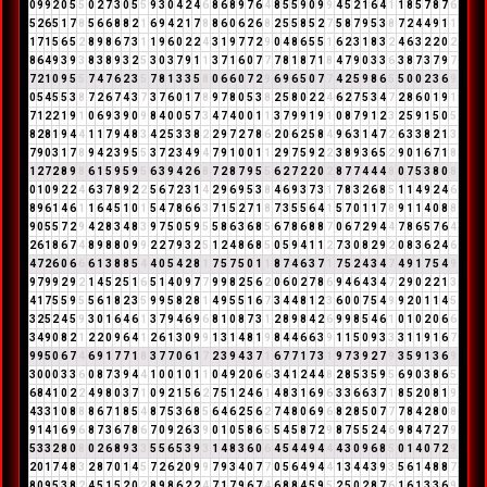
0
9
9
2
0
5
5
0
2
7
3
0
5
5
9
3
0
4
2
4
6
8
6
8
9
7
6
4
8
5
5
9
0
9
9
4
5
2
1
6
4
1
1
8
5
7
8
7
6
5
2
6
5
1
7
8
5
6
6
8
8
2
1
6
9
4
2
1
7
8
8
6
0
6
2
6
8
2
5
5
8
5
2
7
5
8
7
9
5
3
8
7
2
4
4
9
1
1
1
7
1
5
6
5
2
8
9
8
6
7
3
1
1
9
6
0
2
2
4
3
1
9
7
7
2
9
0
4
8
6
5
5
1
6
2
3
1
8
3
2
4
6
3
2
2
0
2
8
6
4
9
3
9
3
8
3
8
9
3
2
5
3
0
3
7
9
1
1
3
7
1
6
0
7
7
7
8
1
8
7
1
8
4
7
9
0
3
3
6
3
8
7
3
7
9
7
7
2
1
0
9
5
5
7
4
7
6
2
3
5
7
8
1
3
3
5
8
0
6
6
0
7
2
9
6
9
6
5
0
7
7
4
2
5
9
8
6
5
5
0
0
2
3
6
9
0
5
4
5
5
3
8
7
2
6
7
4
3
7
3
7
6
0
1
7
8
9
7
8
0
5
3
8
2
5
8
0
2
2
4
6
2
7
5
3
4
7
2
8
6
0
1
9
1
7
1
2
2
1
9
1
0
6
9
3
9
0
9
8
4
0
0
5
7
3
4
7
4
0
0
1
1
3
7
9
9
1
9
1
0
8
7
9
1
2
3
2
5
9
1
5
0
5
8
2
8
1
9
4
4
1
1
7
9
4
8
3
4
2
5
3
3
8
2
2
9
7
2
7
8
6
2
0
6
2
5
8
4
9
6
3
1
4
7
2
6
3
3
8
2
1
3
7
9
0
3
1
7
8
9
4
2
3
9
5
5
3
7
2
3
4
9
4
7
9
1
0
0
1
1
2
9
7
5
9
2
2
3
8
9
3
6
5
2
9
0
1
6
7
1
8
1
2
7
2
8
9
8
6
1
5
9
5
9
5
6
3
9
4
2
6
8
7
2
8
7
9
5
5
6
2
7
2
2
0
2
8
7
7
4
4
4
8
0
7
5
3
8
0
8
0
1
0
9
2
2
4
6
3
7
8
9
2
2
5
6
7
2
3
1
4
2
9
6
9
5
3
8
4
6
9
3
7
3
1
7
8
3
2
6
8
5
1
1
4
9
2
4
6
8
9
6
1
4
6
1
1
6
4
5
1
0
1
5
4
7
8
6
6
3
7
1
5
2
7
1
8
7
3
5
5
6
4
1
5
7
0
1
1
7
8
9
1
1
4
0
8
8
9
0
5
5
7
2
9
4
2
8
3
4
8
3
9
7
5
0
5
9
5
5
8
6
3
6
8
5
6
7
8
6
8
8
7
0
6
7
2
9
4
4
7
8
6
5
7
6
4
2
6
1
8
6
7
4
8
9
8
8
0
9
9
2
2
7
9
3
2
5
1
2
4
8
6
8
5
0
5
9
4
1
1
2
7
3
0
8
2
9
2
0
8
3
6
2
4
6
4
7
2
6
0
6
6
6
1
3
8
8
5
4
4
0
5
4
2
8
1
7
5
7
5
0
1
1
8
7
4
6
3
7
1
7
5
2
4
3
4
7
4
9
1
7
5
4
9
9
7
9
9
2
9
2
1
4
5
2
5
1
6
5
1
4
0
9
7
7
9
9
8
2
5
6
2
0
6
0
2
7
8
6
9
4
6
4
3
4
7
2
9
0
2
2
1
3
4
1
7
5
5
9
5
5
6
1
8
2
3
5
9
9
5
8
2
8
1
4
9
5
5
1
6
7
3
4
4
8
1
2
3
6
0
0
7
5
4
9
9
2
0
1
1
4
5
3
2
5
2
4
5
9
3
0
1
6
4
6
1
3
7
9
4
6
9
6
8
1
0
8
7
3
1
2
8
9
8
4
2
6
9
9
8
5
4
6
1
0
1
0
2
0
6
6
3
4
9
0
8
2
1
2
2
0
9
6
4
1
2
6
1
3
0
9
9
1
3
1
4
8
1
9
8
4
4
6
6
3
9
1
1
5
0
9
3
3
3
1
1
9
1
6
7
9
9
5
0
6
7
4
6
9
1
7
7
1
8
3
7
7
0
6
1
7
2
3
9
4
3
7
1
6
7
7
1
7
3
1
9
7
3
9
2
7
9
3
5
9
1
3
6
9
3
0
0
0
3
3
6
0
8
7
3
9
4
4
1
0
0
1
0
1
1
0
4
9
2
0
6
6
3
4
1
2
4
4
8
2
8
5
3
5
9
5
6
9
0
3
8
6
5
6
8
4
1
0
2
2
4
9
8
0
3
7
1
0
9
2
1
5
6
2
7
5
1
2
4
6
1
4
8
3
1
6
9
6
3
3
6
6
3
7
1
8
5
2
0
8
1
9
4
3
3
1
0
8
8
8
6
7
1
8
5
4
8
7
5
3
6
8
5
6
4
6
2
5
6
2
7
4
8
0
6
9
6
8
2
8
5
0
7
7
7
8
4
2
8
0
8
9
1
4
1
6
9
6
8
7
3
6
7
8
6
7
0
9
2
6
3
9
0
1
0
5
8
6
5
5
4
5
8
7
2
9
8
7
5
5
2
4
6
9
8
4
7
2
7
9
5
3
3
2
8
0
8
0
2
6
8
9
3
3
5
5
6
5
3
9
3
1
4
8
3
6
0
6
4
5
4
4
9
4
4
4
3
0
9
6
8
5
0
1
4
0
7
2
9
2
0
1
7
4
8
3
2
8
7
0
1
4
5
7
2
6
2
0
9
9
7
9
3
4
0
7
7
0
5
6
4
9
4
4
1
3
4
4
3
9
3
5
6
1
4
8
8
7
8
0
9
5
3
8
2
4
5
1
5
2
0
2
8
9
8
6
2
2
4
7
1
7
9
6
7
4
6
8
8
4
5
9
5
2
5
0
2
8
7
6
1
6
1
3
3
6
9