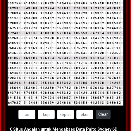
3
5
9
7
5
4
9
4
1
4
6
9
6
6
2
5
8
7
2
9
2
1
0
6
4
9
4
4
9
3
8
4
0
7
7
5
1
5
7
1
8
9
8
4
9
2
0
3
3
3
0
2
9
8
3
2
5
4
3
5
0
8
8
8
8
2
7
4
4
8
7
6
9
0
4
3
7
2
7
0
5
3
8
2
9
5
2
9
0
3
3
4
8
7
0
9
1
1
5
7
8
0
3
4
7
4
5
4
1
0
7
7
9
3
3
4
4
1
5
5
3
4
6
9
0
9
1
9
8
7
2
3
5
1
5
9
3
0
1
1
0
2
6
9
0
7
7
9
9
1
3
6
5
2
4
9
0
7
0
3
3
6
1
5
4
0
2
2
7
5
0
1
9
9
9
0
9
2
1
1
7
8
1
2
5
4
6
9
6
2
4
8
6
1
5
6
5
2
0
8
3
7
1
2
7
5
2
6
3
9
3
9
0
7
0
1
1
4
7
0
9
3
6
9
0
6
2
8
9
2
2
7
0
6
0
3
2
5
8
3
1
5
0
2
2
5
6
7
5
1
3
4
2
3
1
7
7
0
7
9
4
2
8
3
7
1
1
5
7
3
3
8
2
7
9
4
8
2
0
2
3
9
0
9
0
6
6
2
0
4
6
8
7
6
8
7
2
4
0
3
3
5
6
9
9
3
6
9
4
3
0
8
9
0
9
5
2
9
0
1
4
5
1
8
5
6
5
8
4
6
4
7
9
3
4
7
3
9
9
3
8
7
6
8
5
2
6
8
5
4
9
1
2
3
7
4
2
5
3
2
0
7
8
6
0
2
9
1
8
3
2
8
5
7
0
6
3
9
7
1
4
2
3
9
3
5
1
9
9
8
7
6
4
9
8
5
9
0
9
1
0
9
4
7
2
9
8
2
9
0
5
1
6
9
1
3
5
7
6
4
5
0
5
1
6
6
3
7
1
9
6
8
2
1
8
8
6
7
8
9
8
7
6
8
4
2
4
6
2
1
9
8
6
9
6
0
5
7
2
8
1
9
4
3
6
6
0
5
5
1
7
5
7
9
9
9
0
8
4
9
2
6
8
4
6
0
1
9
1
1
4
9
3
6
6
0
6
2
5
8
7
9
6
6
6
0
8
9
1
7
8
5
8
6
0
2
3
5
9
2
5
4
4
6
1
3
3
2
7
2
8
1
1
7
2
3
5
7
3
8
8
1
0
5
0
5
4
6
9
8
0
7
7
9
0
6
1
5
4
9
7
5
9
4
8
7
6
4
9
7
6
2
0
2
0
6
1
8
6
3
9
7
7
5
0
7
5
3
1
9
0
8
3
3
6
2
0
7
5
7
6
4
8
1
4
6
5
1
6
5
2
5
7
0
6
6
9
7
1
7
1
5
6
8
5
0
4
9
5
5
1
7
9
6
8
9
8
3
8
5
2
6
5
2
1
5
7
9
1
6
7
3
9
0
6
3
9
3
3
4
3
2
5
0
5
1
8
9
7
3
7
1
2
7
8
4
4
5
9
0
9
4
1
1
3
4
1
6
9
4
5
3
8
3
4
6
8
6
0
6
1
8
9
1
7
7
5
3
1
2
0
1
3
4
6
2
1
4
8
4
3
4
8
9
8
9
0
9
3
1
4
1
3
9
3
9
2
0
3
7
6
4
1
1
6
9
3
4
7
5
7
9
6
0
6
6
3
9
7
6
2
8
1
1
8
3
7
8
2
1
2
0
9
8
9
3
3
7
5
7
6
8
3
2
9
6
5
2
0
6
6
5
1
8
6
5
2
7
2
3
5
1
6
4
1
8
4
5
3
0
2
2
0
4
7
9
8
5
4
4
6
9
4
0
8
8
1
2
4
2
0
5
5
1
0
5
6
9
4
4
9
5
3
4
0
2
2
6
1
2
3
8
0
8
7
6
4
7
8
2
1
1
8
2
3
9
4
4
5
7
6
1
6
3
9
8
3
7
7
0
6
6
8
9
3
7
8
1
9
3
7
0
8
5
6
2
6
0
8
8
6
6
3
9
0
5
3
8
2
1
1
4
2
4
2
9
2
3
8
5
2
1
4
5
5
7
1
0
9
2
2
0
9
1
5
4
6
1
3
1
0
9
1
6
7
7
7
9
2
0
4
4
4
6
9
0
5
7
3
1
9
7
8
0
1
1
2
3
8
5
8
7
6
0
8
9
1
3
5
8
6
4
7
0
3
7
1
9
1
2
4
4
8
3
4
9
6
1
9
9
9
2
2
4
8
1
6
7
5
3
0
1
5
8
4
9
1
2
4
1
3
4
3
9
8
0
8
2
1
Clear
10 Situs Andalan untuk Mengakses Data Paito Sydney 6D