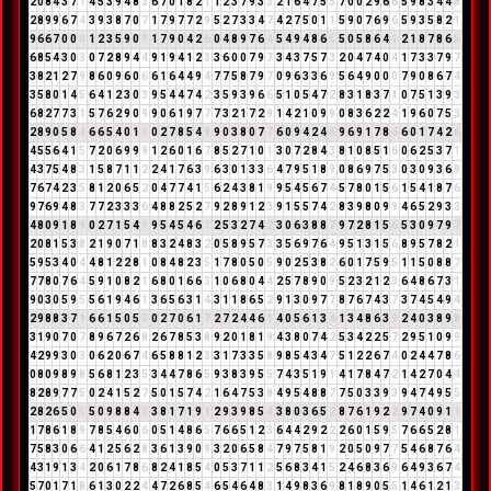
2
0
8
4
3
7
1
4
5
3
9
4
8
3
6
7
0
1
8
2
1
1
2
3
7
9
3
3
2
1
6
4
7
5
3
7
0
0
2
9
6
6
5
9
8
3
4
4
8
2
8
9
9
6
7
4
3
9
3
8
7
0
7
1
7
9
7
7
2
9
5
2
7
3
3
4
7
4
2
7
5
0
1
1
5
9
0
7
6
9
6
5
9
3
5
8
2
1
9
6
6
7
0
0
0
1
2
3
5
9
0
9
1
7
9
0
4
2
6
0
4
8
9
7
6
4
5
4
9
4
8
6
5
5
0
5
8
6
4
1
2
1
8
7
8
6
5
6
8
5
4
3
0
3
0
7
2
8
9
4
4
9
1
9
4
1
2
3
3
6
0
0
7
9
7
3
4
3
7
5
7
3
2
0
4
7
4
0
4
1
7
3
3
7
9
7
3
8
2
1
2
7
9
8
6
0
9
6
0
6
6
1
6
4
4
9
4
7
7
5
8
7
9
7
0
9
6
3
3
6
9
5
6
4
9
0
0
0
7
9
0
8
6
7
4
3
5
8
0
1
4
5
6
4
1
2
3
0
3
9
5
4
4
7
4
2
3
5
9
3
9
6
6
5
1
0
5
4
7
2
8
3
1
8
3
7
1
0
7
5
1
3
9
3
6
8
2
7
7
3
1
5
7
6
2
9
0
9
9
0
6
1
9
7
7
7
3
2
1
7
2
9
1
4
2
1
0
9
9
0
8
3
6
2
2
4
1
9
6
0
7
5
3
2
8
9
0
5
8
4
6
6
5
4
0
1
1
0
2
7
8
5
4
9
9
0
3
8
0
7
7
6
0
9
4
2
4
6
9
6
9
1
7
8
6
6
0
1
7
4
2
6
4
5
5
6
4
1
5
7
2
0
6
9
9
9
1
2
6
0
1
6
7
8
5
2
7
1
0
1
3
0
7
2
8
4
3
8
1
0
8
5
1
6
0
6
2
5
3
7
1
4
3
7
5
4
8
3
1
5
8
7
1
1
2
2
4
1
7
6
3
9
6
3
0
1
3
3
6
4
7
9
5
1
8
9
0
8
6
9
7
5
3
0
3
0
9
3
6
9
7
6
7
4
2
3
5
8
1
2
0
6
5
2
0
4
7
7
4
1
5
6
2
4
3
8
1
9
9
5
4
5
6
7
4
5
7
8
0
1
5
6
1
5
4
1
8
7
6
9
7
6
9
4
8
3
7
7
2
3
3
3
6
4
8
8
2
5
2
7
9
2
8
9
1
2
3
9
1
5
5
7
4
2
8
3
9
8
0
9
9
4
6
5
2
9
3
3
4
8
0
9
1
8
9
0
2
7
1
5
4
9
9
5
4
5
4
6
1
2
5
3
2
7
4
2
3
0
6
3
8
8
7
9
7
2
8
1
5
6
5
3
0
9
7
9
7
2
0
8
1
5
3
8
2
1
9
0
7
1
8
8
3
2
4
8
3
2
0
5
8
9
5
7
3
3
5
6
9
7
6
4
9
5
1
3
1
5
6
8
9
5
7
8
2
1
5
9
5
3
4
0
4
4
8
1
2
2
8
1
0
8
4
8
2
3
5
1
7
8
0
5
0
5
9
0
2
5
3
8
2
6
0
1
7
5
9
5
1
1
5
0
8
8
7
7
7
8
0
7
6
4
5
9
1
0
8
2
1
6
8
0
1
6
6
3
1
0
6
8
0
4
4
2
5
7
8
9
0
9
5
2
3
2
1
2
3
6
4
8
6
7
3
1
9
0
3
0
5
9
5
5
6
1
9
4
6
1
3
6
5
6
3
1
4
3
1
1
8
6
5
2
9
1
3
0
9
7
7
8
7
6
7
4
3
7
3
7
4
5
4
9
4
2
9
8
8
3
7
1
6
6
1
5
0
5
5
0
2
7
0
6
1
7
2
7
2
4
4
6
1
4
0
5
6
1
3
4
1
3
4
8
6
3
9
2
4
0
3
8
9
8
3
1
9
0
7
0
7
8
9
6
7
2
6
8
2
6
7
8
5
3
8
9
2
0
1
8
1
9
4
3
8
0
7
4
2
5
3
4
2
2
5
7
2
9
5
1
0
9
9
4
2
9
9
3
0
3
0
6
2
0
6
7
4
6
5
8
8
1
2
3
3
1
7
3
3
5
8
9
8
5
4
3
4
7
5
1
2
2
6
7
4
0
2
4
4
7
8
6
0
8
0
9
8
9
8
5
6
8
1
2
3
5
3
4
4
7
8
6
5
9
3
8
3
9
5
5
7
4
3
5
1
9
1
4
1
7
8
4
7
2
1
4
2
7
0
4
4
8
2
8
9
7
7
5
0
2
4
1
5
2
7
5
0
1
5
7
4
2
1
6
4
7
5
3
8
4
9
5
4
8
8
7
7
5
0
3
3
9
3
9
4
7
4
9
5
5
2
8
2
6
5
0
5
5
0
9
8
8
4
3
3
8
1
7
1
9
1
2
9
3
9
8
5
4
3
8
0
3
6
5
2
8
7
6
1
9
2
2
9
7
4
0
9
1
1
1
7
8
6
1
8
9
7
8
5
4
6
0
6
0
5
1
4
8
6
5
7
6
6
5
1
2
3
6
4
4
2
9
2
2
2
6
0
1
5
9
5
7
6
6
5
2
8
1
7
5
8
3
0
6
6
4
1
2
5
6
2
8
3
6
1
3
9
0
9
3
2
0
6
5
8
4
7
9
7
5
8
1
9
2
0
5
0
9
7
7
5
4
6
8
7
6
4
4
3
1
9
1
3
4
2
0
6
1
7
8
6
8
2
4
1
8
5
4
0
5
3
7
1
1
2
5
6
8
3
4
1
5
2
4
6
8
3
6
9
6
4
9
3
6
7
4
5
7
0
1
7
1
8
6
1
3
0
2
2
4
4
7
2
6
8
5
4
6
5
4
6
4
8
3
1
4
9
8
3
6
9
8
1
8
9
0
5
5
1
4
6
1
2
1
3