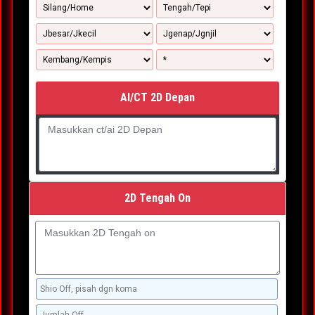
AI/CT 2D Depan
2D Tengah On