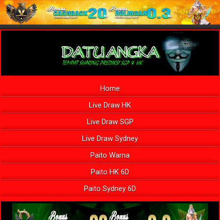
Home
Live Draw HK
Live Draw SGP
Live Draw Sydney
Paito Warna
Paito HK 6D
Paito Sydney 6D