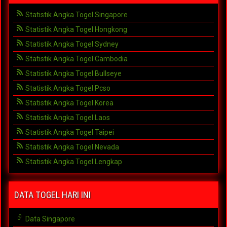
Statistik Angka Togel Singapore
Statistik Angka Togel Hongkong
Statistik Angka Togel Sydney
Statistik Angka Togel Cambodia
Statistik Angka Togel Bullseye
Statistik Angka Togel Pcso
Statistik Angka Togel Korea
Statistik Angka Togel Laos
Statistik Angka Togel Taipei
Statistik Angka Togel Nevada
Statistik Angka Togel Lengkap
DATA TOGEL HARI INI
Data Singapore