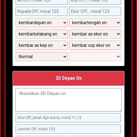
2D Depan On