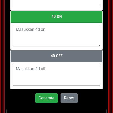
4D ON
4D OFF
Generate