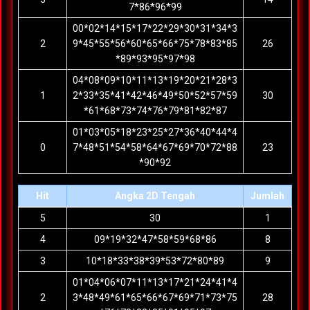
7*86*96*99
00*02*14*15*17*22*29*30*31*34*3
2
9*45*55*56*60*65*66*75*78*83*85
26
*89*93*95*97*98
04*08*09*10*11*13*19*20*21*28*3
1
2*33*35*41*42*46*49*50*52*57*59
30
*61*68*73*74*76*79*81*82*87
01*03*05*18*23*25*27*36*40*44*4
0
7*48*51*54*58*64*67*69*70*72*88
23
*90*92
Hit
Angka 2D Tengah
Jumlah
5
30
1
4
09*19*32*47*58*59*68*86
8
3
10*18*33*38*39*53*72*80*89
9
01*04*06*07*11*13*17*21*24*41*4
2
3*48*49*61*65*66*67*69*71*73*75
28