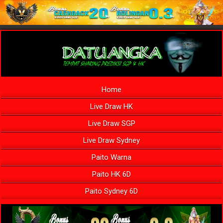
Home
Live Draw HK
Live Draw SGP
Live Draw Sydney
Paito Warna
Paito HK 6D
Paito Sydney 6D