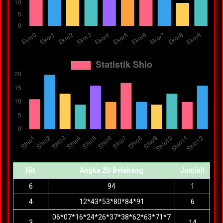
Hit
Angka 2D Belakang
Jumlah
6
94
1
4
12*43*53*80*84*91
6
06*07*16*24*26*37*38*62*63*71*7
3
14