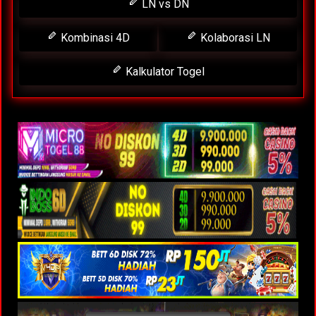
LN vs DN
Kombinasi 4D
Kolaborasi LN
Kalkulator Togel