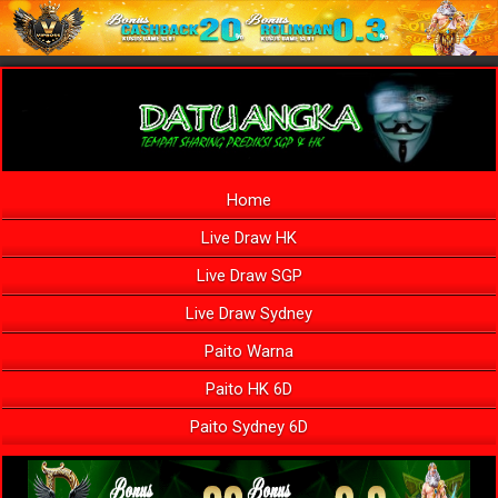
Home
Live Draw HK
Live Draw SGP
Live Draw Sydney
Paito Warna
Paito HK 6D
Paito Sydney 6D