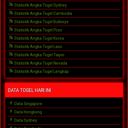
Statistik Angka Togel Sydney
Statistik Angka Togel Cambodia
Statistik Angka Togel Bullseye
Statistik Angka Togel Pcso
Statistik Angka Togel Korea
Statistik Angka Togel Laos
Statistik Angka Togel Taipei
Statistik Angka Togel Nevada
Statistik Angka Togel Lengkap
DATA TOGEL HARI INI
Data Singapore
Data Hongkong
Data Sydney