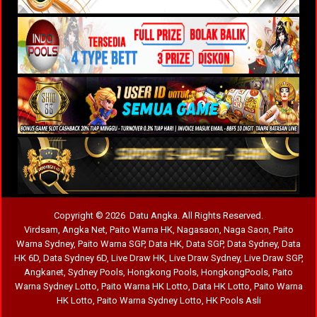
Copyright © 2026 Datu Angka. All Rights Reserved.
Virdsam
,
Angka Net
,
Paito Warna HK
,
Nagasaon
,
Naga Saon
,
Paito
Warna Sydney
,
Paito Warna SGP
,
Data HK
,
Data SGP
,
Data Sydney
,
Data
HK 6D
,
Data Sydney 6D
,
Live Draw HK
,
Live Draw Sydney
,
Live Draw SGP
,
Angkanet
,
Sydney Pools
,
Hongkong Pools
,
HongkongPools
,
Paito
Warna Sydney Lotto
,
Paito Warna HK Lotto
,
Data HK Lotto
,
Paito Warna
HK Lotto
,
Paito Warna Sydney Lotto
,
HK Pools Asli