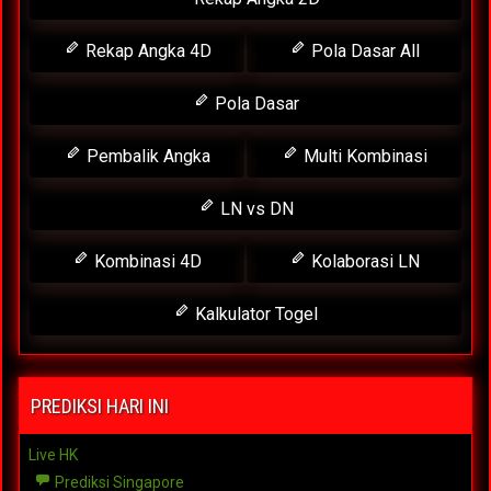
Rekap Angka 4D
Pola Dasar All
Pola Dasar
Pembalik Angka
Multi Kombinasi
LN vs DN
Kombinasi 4D
Kolaborasi LN
Kalkulator Togel
PREDIKSI HARI INI
Live HK
Prediksi Singapore