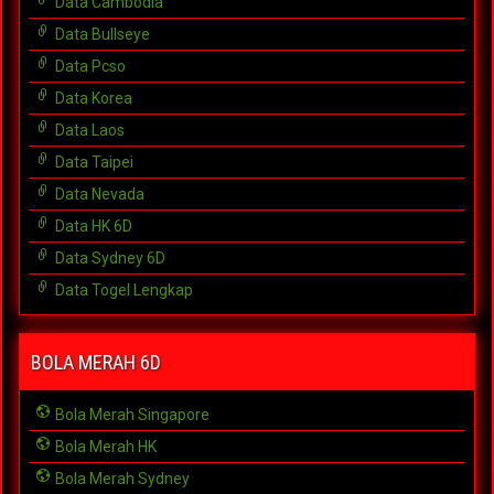
Data Cambodia
Data Bullseye
Data Pcso
Data Korea
Data Laos
Data Taipei
Data Nevada
Data HK 6D
Data Sydney 6D
Data Togel Lengkap
BOLA MERAH 6D
Bola Merah Singapore
Bola Merah HK
Bola Merah Sydney