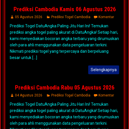
Prediksi Cambodia Kamis 06 Agustus 2026
05 Agustus 2026
Prediksi Togel Cambodia
Komentar
Prediksi Togel DatuAngka Paling Jitu Hari Ini! Temukan
prediksi angka togel paling akurat di DatuAngka! Setiap hari,
kami menyediakan bocoran angka terbaru yang dirumuskan
oleh para ahli menggunakan data pengeluaran terkini.
Nikmati prediksi togel yang terpercaya dan berpeluang
besar untuk [...]
Selengkapnya
Prediksi Cambodia Rabu 05 Agustus 2026
04 Agustus 2026
Prediksi Togel Cambodia
Komentar
Prediksi Togel DatuAngka Paling Jitu Hari Ini! Temukan
prediksi angka togel paling akurat di DatuAngka! Setiap hari,
kami menyediakan bocoran angka terbaru yang dirumuskan
oleh para ahli menggunakan data pengeluaran terkini.