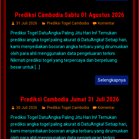
Prediksi Cambodia Sabtu 01 Agustus 2026
31 Juli 2026
Prediksi Togel Cambodia
Komentar
Prediksi Togel DatuAngka Paling Jitu Hari Ini! Temukan
prediksi angka togel paling akurat di DatuAngka! Setiap hari,
kami menyediakan bocoran angka terbaru yang dirumuskan
oleh para ahli menggunakan data pengeluaran terkini.
Nikmati prediksi togel yang terpercaya dan berpeluang
besar untuk [...]
Selengkapnya
Prediksi Cambodia Jumat 31 Juli 2026
30 Juli 2026
Prediksi Togel Cambodia
Komentar
Prediksi Togel DatuAngka Paling Jitu Hari Ini! Temukan
prediksi angka togel paling akurat di DatuAngka! Setiap hari,
kami menyediakan bocoran angka terbaru yang dirumuskan
oleh para ahli menggunakan data pengeluaran terkini.