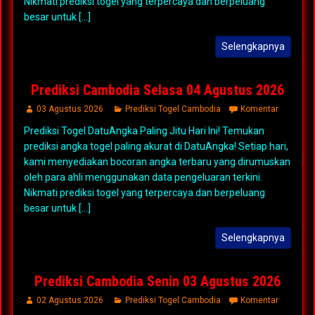
Nikmati prediksi togel yang terpercaya dan berpeluang
besar untuk [...]
Selengkapnya
Prediksi Cambodia Selasa 04 Agustus 2026
03 Agustus 2026
Prediksi Togel Cambodia
Komentar
Prediksi Togel DatuAngka Paling Jitu Hari Ini! Temukan
prediksi angka togel paling akurat di DatuAngka! Setiap hari,
kami menyediakan bocoran angka terbaru yang dirumuskan
oleh para ahli menggunakan data pengeluaran terkini.
Nikmati prediksi togel yang terpercaya dan berpeluang
besar untuk [...]
Selengkapnya
Prediksi Cambodia Senin 03 Agustus 2026
02 Agustus 2026
Prediksi Togel Cambodia
Komentar