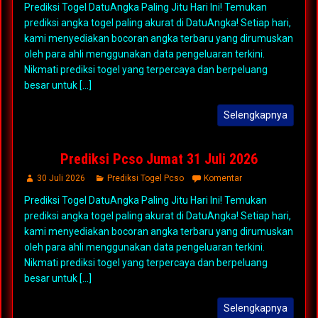
Prediksi Togel DatuAngka Paling Jitu Hari Ini! Temukan
prediksi angka togel paling akurat di DatuAngka! Setiap hari,
kami menyediakan bocoran angka terbaru yang dirumuskan
oleh para ahli menggunakan data pengeluaran terkini.
Nikmati prediksi togel yang terpercaya dan berpeluang
besar untuk [...]
Selengkapnya
Prediksi Pcso Jumat 31 Juli 2026
30 Juli 2026
Prediksi Togel Pcso
Komentar
Prediksi Togel DatuAngka Paling Jitu Hari Ini! Temukan
prediksi angka togel paling akurat di DatuAngka! Setiap hari,
kami menyediakan bocoran angka terbaru yang dirumuskan
oleh para ahli menggunakan data pengeluaran terkini.
Nikmati prediksi togel yang terpercaya dan berpeluang
besar untuk [...]
Selengkapnya