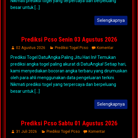
Nikmati prediksi togel yang terpercaya dan berpeluang
besar untuk [...]
Selengkapnya
Prediksi Pcso Senin 03 Agustus 2026
02 Agustus 2026
Prediksi Togel Pcso
Komentar
Prediksi Togel DatuAngka Paling Jitu Hari Ini! Temukan
prediksi angka togel paling akurat di DatuAngka! Setiap hari,
kami menyediakan bocoran angka terbaru yang dirumuskan
oleh para ahli menggunakan data pengeluaran terkini.
Nikmati prediksi togel yang terpercaya dan berpeluang
besar untuk [...]
Selengkapnya
Prediksi Pcso Sabtu 01 Agustus 2026
31 Juli 2026
Prediksi Togel Pcso
Komentar