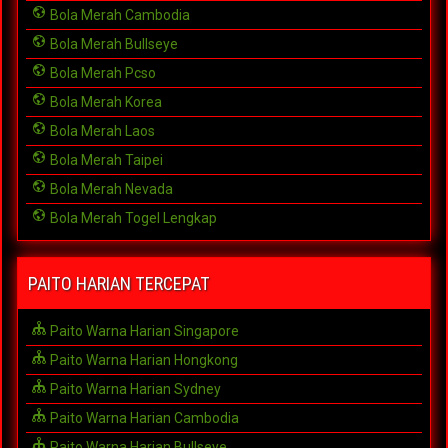
Bola Merah Cambodia
Bola Merah Bullseye
Bola Merah Pcso
Bola Merah Korea
Bola Merah Laos
Bola Merah Taipei
Bola Merah Nevada
Bola Merah Togel Lengkap
PAITO HARIAN TERCEPAT
Paito Warna Harian Singapore
Paito Warna Harian Hongkong
Paito Warna Harian Sydney
Paito Warna Harian Cambodia
Paito Warna Harian Bullseye