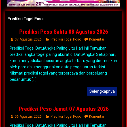
Prediksi Togel Pcso
Prediksi Pcso Sabtu 08 Agustus 2026
07 Agustus 2026
Prediksi Togel Pcso
Komentar
Prediksi Togel DatuAngka Paling Jitu Hari Ini! Temukan
prediksi angka togel paling akurat di DatuAngka! Setiap hari,
kami menyediakan bocoran angka terbaru yang dirumuskan
oleh para ahli menggunakan data pengeluaran terkini.
Nikmati prediksi togel yang terpercaya dan berpeluang
besar untuk [...]
Selengkapnya
Prediksi Pcso Jumat 07 Agustus 2026
06 Agustus 2026
Prediksi Togel Pcso
Komentar
Prediksi Togel DatuAngka Paling Jitu Hari Ini! Temukan