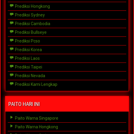
Prediksi Hongkong
Prediksi Sydney
Prediksi Cambodia
Prediksi Bullseye
Prediksi Pcso
Prediksi Korea
Prediksi Laos
Prediksi Taipei
Prediksi Nevada
Prediksi Kami Lengkap
PAITO HARI INI
Paito Warna Singapore
Paito Warna Hongkong