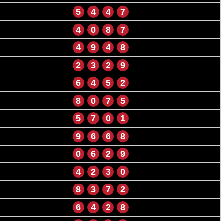
5
4
4
7
4
0
8
7
4
9
4
8
2
3
2
9
6
4
5
2
8
0
7
5
5
7
0
1
9
6
6
8
0
6
2
9
4
2
3
0
8
3
7
2
6
4
2
8