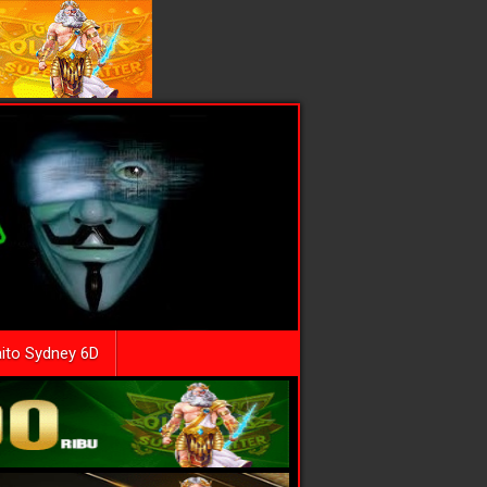
ito Sydney 6D