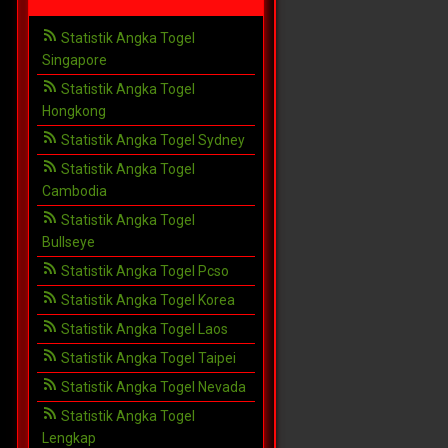
Statistik Angka Togel
Singapore
Statistik Angka Togel
Hongkong
Statistik Angka Togel Sydney
Statistik Angka Togel
Cambodia
Statistik Angka Togel
Bullseye
Statistik Angka Togel Pcso
Statistik Angka Togel Korea
Statistik Angka Togel Laos
Statistik Angka Togel Taipei
Statistik Angka Togel Nevada
Statistik Angka Togel
Lengkap