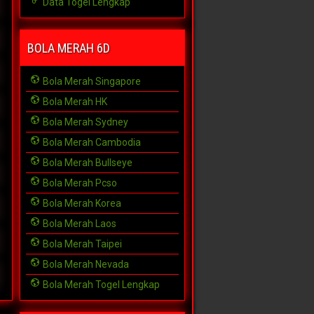
Data Togel Lengkap
BOLA MERAH 6D
Bola Merah Singapore
Bola Merah HK
Bola Merah Sydney
Bola Merah Cambodia
Bola Merah Bullseye
Bola Merah Pcso
Bola Merah Korea
Bola Merah Laos
Bola Merah Taipei
Bola Merah Nevada
Bola Merah Togel Lengkap