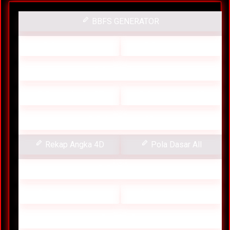
BBFS GENERATOR
Generator LN
Rumus Harian
Rekap Kumat
Rekap Angka CT
Rekap Angka 3D
Rekap Angka 2D
Rekap Angka 4D
Pola Dasar All
Pola Dasar
Pembalik Angka
Multi Kombinasi
LN vs DN