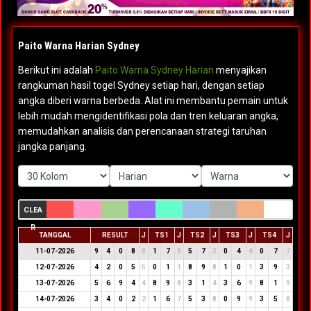
Paito Warna Harian Sydney
Berikut ini adalah
Paito Warna Sydney Harian
menyajikan
rangkuman hasil togel Sydney setiap hari, dengan setiap
angka diberi warna berbeda. Alat ini membantu pemain untuk
lebih mudah mengidentifikasi pola dan tren keluaran angka,
memudahkan analisis dan perencanaan strategi taruhan
jangka panjang.
CLEA
R
TANGGAL
RESULT
J
TS1
J
TS2
J
TS3
J
TS4
J
11-07-2026
9
4
0
8
8
1
7
8
5
7
3
0
4
4
0
7
7
12-07-2026
4
2
0
5
5
0
1
1
8
9
8
1
0
1
3
9
3
13-07-2026
5
6
9
4
4
8
9
8
3
1
4
3
6
9
8
1
9
14-07-2026
3
4
0
2
2
1
6
7
5
3
8
0
9
9
3
5
8