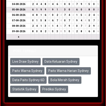
04-08-2026
2
4
4
8
3
4
6
1
0
0
0
7
9
7
5
0
5
05-08-2026
6
1
9
9
9
9
1
1
3
0
3
6
0
6
8
0
8
06-08-2026
4
8
1
6
7
0
2
2
7
4
2
1
5
6
2
4
6
07-08-2026
0
1
5
8
4
6
7
4
0
7
7
9
4
4
5
7
3
08-08-2026
2
4
1
3
4
1
4
5
7
9
7
0
7
7
2
9
2
09-08-2026
8
0
8
2
1
5
3
8
1
0
1
2
8
1
6
0
6
x
POST TERKAIT
Live Draw Sydney
Data Keluaran Sydney
Paito Warna Sydney
Paito Warna Harian Sydney
Data Paito Sydney 6D
Bola Merah Sydney
Statistik Sydney
Prediksi Sydney