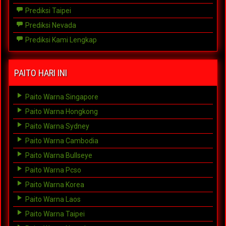
Prediksi Taipei
Prediksi Nevada
Prediksi Kami Lengkap
PAITO HARI INI
Paito Warna Singapore
Paito Warna Hongkong
Paito Warna Sydney
Paito Warna Cambodia
Paito Warna Bullseye
Paito Warna Pcso
Paito Warna Korea
Paito Warna Laos
Paito Warna Taipei