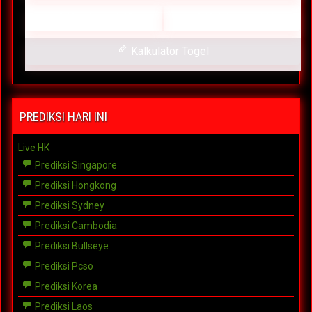
Kombinasi 4D
Kolaborasi LN
Kalkulator Togel
PREDIKSI HARI INI
Live HK
Prediksi Singapore
Prediksi Hongkong
Prediksi Sydney
Prediksi Cambodia
Prediksi Bullseye
Prediksi Pcso
Prediksi Korea
Prediksi Laos