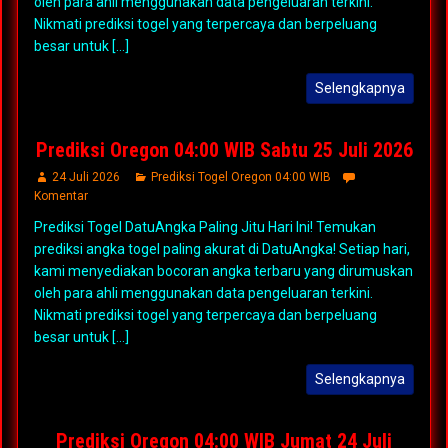
oleh para ahli menggunakan data pengeluaran terkini.
Nikmati prediksi togel yang terpercaya dan berpeluang
besar untuk [...]
Selengkapnya
Prediksi Oregon 04:00 WIB Sabtu 25 Juli 2026
24 Juli 2026
Prediksi Togel Oregon 04:00 WIB
Komentar
Prediksi Togel DatuAngka Paling Jitu Hari Ini! Temukan
prediksi angka togel paling akurat di DatuAngka! Setiap hari,
kami menyediakan bocoran angka terbaru yang dirumuskan
oleh para ahli menggunakan data pengeluaran terkini.
Nikmati prediksi togel yang terpercaya dan berpeluang
besar untuk [...]
Selengkapnya
Prediksi Oregon 04:00 WIB Jumat 24 Juli