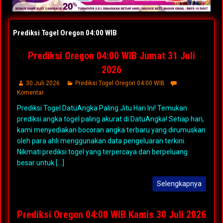
Prediksi Togel Oregon 04:00 WIB
Prediksi Oregon 04:00 WIB Jumat 31 Juli
2026
30 Juli 2026
Prediksi Togel Oregon 04:00 WIB
Komentar
Prediksi Togel DatuAngka Paling Jitu Hari Ini! Temukan
prediksi angka togel paling akurat di DatuAngka! Setiap hari,
kami menyediakan bocoran angka terbaru yang dirumuskan
oleh para ahli menggunakan data pengeluaran terkini.
Nikmati prediksi togel yang terpercaya dan berpeluang
besar untuk [...]
Selengkapnya
Prediksi Oregon 04:00 WIB Kamis 30 Juli 2026