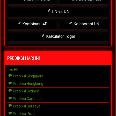
LN vs DN
Kombinasi 4D
Kolaborasi LN
Kalkulator Togel
PREDIKSI HARI INI
Live HK
Prediksi Singapore
Prediksi Hongkong
Prediksi Sydney
Prediksi Cambodia
Prediksi Bullseye
Prediksi Pcso