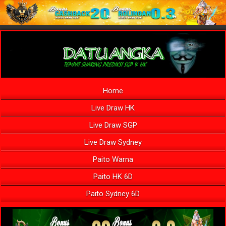
Home
Live Draw HK
Live Draw SGP
Live Draw Sydney
Paito Warna
Paito HK 6D
Paito Sydney 6D