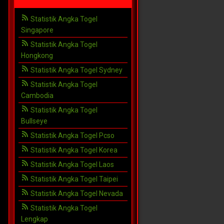
Statistik Angka Togel
Singapore
Statistik Angka Togel
Hongkong
Statistik Angka Togel Sydney
Statistik Angka Togel
Cambodia
Statistik Angka Togel
Bullseye
Statistik Angka Togel Pcso
Statistik Angka Togel Korea
Statistik Angka Togel Laos
Statistik Angka Togel Taipei
Statistik Angka Togel Nevada
Statistik Angka Togel
Lengkap