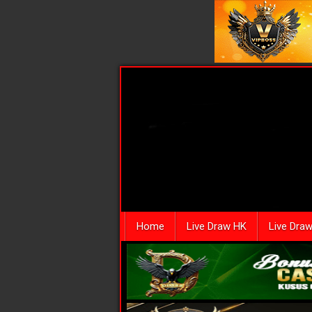
Home
Live Draw HK
Live Dra