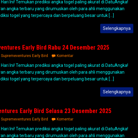
 Hari Ini! Temukan prediksi angka togel paling akurat di DatuAngka!
ran angka terbaru yang dirumuskan oleh para ahli menggunakan
diksi togel yang terpercaya dan berpeluang besar untuk [...]
Selengkapnya
entures Early Bird Rabu 24 Desember 2025
l Supremeventures Early Bird
Komentar
 Hari Ini! Temukan prediksi angka togel paling akurat di DatuAngka!
ran angka terbaru yang dirumuskan oleh para ahli menggunakan
diksi togel yang terpercaya dan berpeluang besar untuk [...]
Selengkapnya
ntures Early Bird Selasa 23 Desember 2025
l Supremeventures Early Bird
Komentar
 Hari Ini! Temukan prediksi angka togel paling akurat di DatuAngka!
ran angka terbaru yang dirumuskan oleh para ahli menggunakan