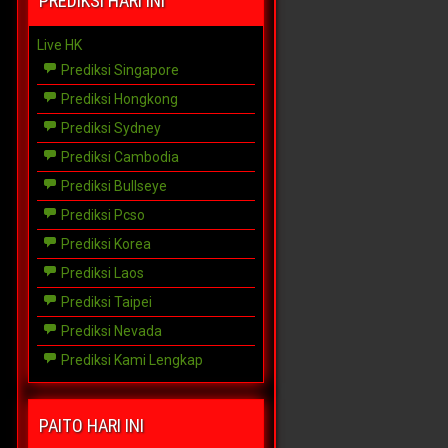
PREDIKSI HARI INI
Live HK
Prediksi Singapore
Prediksi Hongkong
Prediksi Sydney
Prediksi Cambodia
Prediksi Bullseye
Prediksi Pcso
Prediksi Korea
Prediksi Laos
Prediksi Taipei
Prediksi Nevada
Prediksi Kami Lengkap
PAITO HARI INI