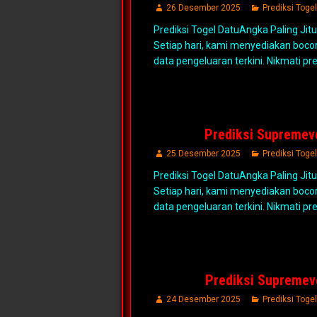
26 Desember 2025
Prediksi Toge
Prediksi Togel DatuAngka Paling Jitu
Setiap hari, kami menyediakan boco
data pengeluaran terkini. Nikmati pre
Prediksi Supremev
25 Desember 2025
Prediksi Toge
Prediksi Togel DatuAngka Paling Jitu
Setiap hari, kami menyediakan boco
data pengeluaran terkini. Nikmati pre
Prediksi Supremev
24 Desember 2025
Prediksi Toge