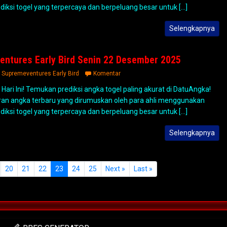
diksi togel yang terpercaya dan berpeluang besar untuk [...]
Selengkapnya
entures Early Bird Senin 22 Desember 2025
l Supremeventures Early Bird
Komentar
 Hari Ini! Temukan prediksi angka togel paling akurat di DatuAngka!
ran angka terbaru yang dirumuskan oleh para ahli menggunakan
diksi togel yang terpercaya dan berpeluang besar untuk [...]
Selengkapnya
20
21
22
23
24
25
Next »
Last »