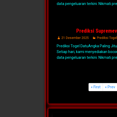
data pengeluaran terkini. Nikmati pre
Prediksi Supremev
21 Desember 2025
Prediksi Toge
Prediksi Togel DatuAngka Paling Jitu
Setiap hari, kami menyediakan boco
data pengeluaran terkini. Nikmati pre
« First
« Prev