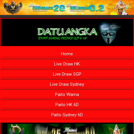
Home
Live Draw HK
Live Draw SGP
Live Draw Sydney
Paito Warna
Paito HK 6D
Paito Sydney 6D