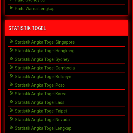
Paito Sydney 6D
Paito Warna Lengkap
STATISTIK TOGEL
Statistik Angka Togel Singapore
Statistik Angka Togel Hongkong
Statistik Angka Togel Sydney
Statistik Angka Togel Cambodia
Statistik Angka Togel Bullseye
Statistik Angka Togel Pcso
Statistik Angka Togel Korea
Statistik Angka Togel Laos
Statistik Angka Togel Taipei
Statistik Angka Togel Nevada
Statistik Angka Togel Lengkap