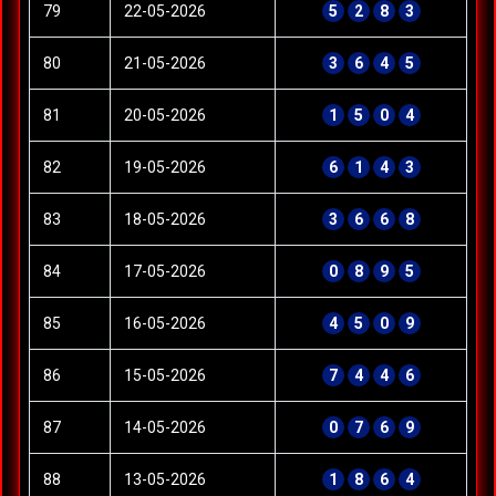
79
22-05-2026
5
2
8
3
80
21-05-2026
3
6
4
5
81
20-05-2026
1
5
0
4
82
19-05-2026
6
1
4
3
83
18-05-2026
3
6
6
8
84
17-05-2026
0
8
9
5
85
16-05-2026
4
5
0
9
86
15-05-2026
7
4
4
6
87
14-05-2026
0
7
6
9
88
13-05-2026
1
8
6
4