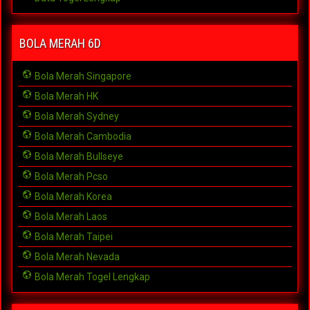
BOLA MERAH 6D
Bola Merah Singapore
Bola Merah HK
Bola Merah Sydney
Bola Merah Cambodia
Bola Merah Bullseye
Bola Merah Pcso
Bola Merah Korea
Bola Merah Laos
Bola Merah Taipei
Bola Merah Nevada
Bola Merah Togel Lengkap