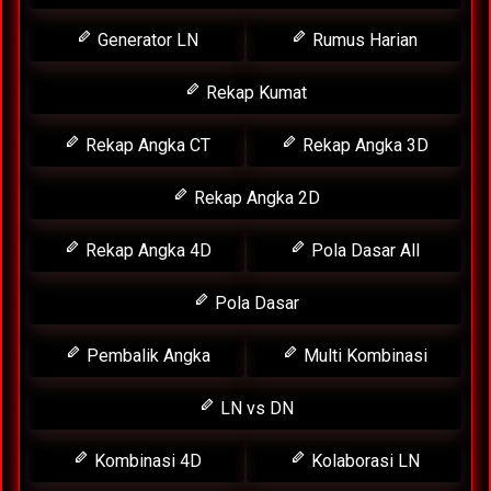
Generator LN
Rumus Harian
Rekap Kumat
Rekap Angka CT
Rekap Angka 3D
Rekap Angka 2D
Rekap Angka 4D
Pola Dasar All
Pola Dasar
Pembalik Angka
Multi Kombinasi
LN vs DN
Kombinasi 4D
Kolaborasi LN