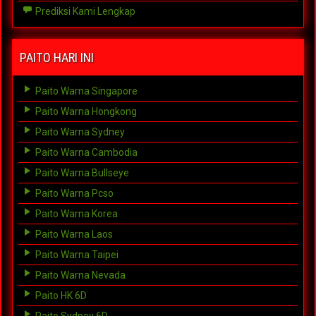
Prediksi Kami Lengkap
PAITO HARI INI
Paito Warna Singapore
Paito Warna Hongkong
Paito Warna Sydney
Paito Warna Cambodia
Paito Warna Bullseye
Paito Warna Pcso
Paito Warna Korea
Paito Warna Laos
Paito Warna Taipei
Paito Warna Nevada
Paito HK 6D