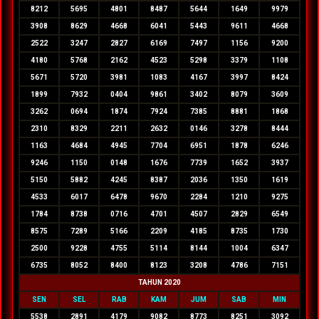
8212
5695
4801
8487
5644
1649
9979
3908
8629
4668
6041
5443
9611
4668
2522
3247
2827
6169
7497
1156
9200
4180
5768
2162
4523
5298
3379
1108
5671
5720
3981
1083
4167
3997
8424
1899
7932
0404
9861
3402
8079
3609
3262
0694
1874
7924
7385
8881
1868
2310
8329
2211
2632
0146
3278
8444
1163
4684
4945
7704
6951
1878
6246
9246
1150
0148
1676
7739
1652
3937
5150
5882
4245
8387
2036
1350
1619
4533
6017
6478
9670
2284
1210
9275
1784
8738
0716
4701
4507
2829
6549
8575
7289
5166
2209
4185
8735
1730
2500
9228
4755
5114
8144
1004
6347
6735
8052
8400
8123
3208
4786
7151
TAHUN 2020
SEN
SEL
RAB
KAM
JUM
SAB
MIN
5538
2891
4179
9082
8773
8251
3092