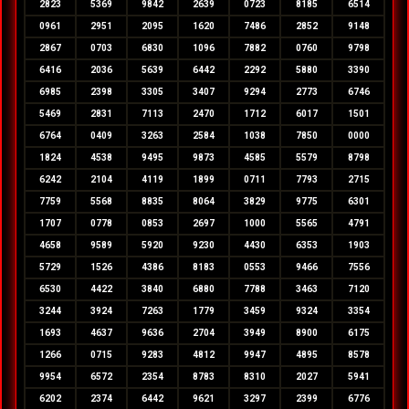
2823
5369
9842
2639
0723
8185
6514
0961
2951
2095
1620
7486
2852
9148
2867
0703
6830
1096
7882
0760
9798
6416
2036
5639
6442
2292
5880
3390
6985
2398
3305
3407
9294
2773
6746
5469
2831
7113
2470
1712
6017
1501
6764
0409
3263
2584
1038
7850
0000
1824
4538
9495
9873
4585
5579
8798
6242
2104
4119
1899
0711
7793
2715
7759
5568
8835
8064
3829
9775
6301
1707
0778
0853
2697
1000
5565
4791
4658
9589
5920
9230
4430
6353
1903
5729
1526
4386
8183
0553
9466
7556
6530
4422
3840
6880
7788
3463
7120
3244
3924
7263
1779
3459
9324
3354
1693
4637
9636
2704
3949
8900
6175
1266
0715
9283
4812
9947
4895
8578
9954
6572
2354
8783
8310
2027
5941
6202
2374
6442
9621
3297
2399
6776