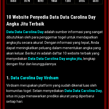
8450
3578
8093
9860
1200
6936
6533
10 Website Penyedia Data Data Carolina Day
Angka Jitu Terbaik
Data Data Carolina Day
adalah sumber informasi yang sangat
dibutuhkan oleh para penggemar togel untuk mendapatkan
angka jitu secara akurat. Dengan informasi yang tepat, Anda
dapat meningkatkan peluang dalam menentukan angka yang
akan keluar. Berikut ini adalah daftar 10 website terbaik yang
menyediakan
Data Data Carolina Day angka jitu
, lengkap
dengan fitur dan keunggulannya:
1.
Data Carolina Day Virdsam
Virdsam merupakan platform yang sudah dikenal luas oleh
komunitas togel. Selain menyediakan
Data Data Carolina Day
,
situs ini juga menawarkan prediksi akurat yang diperbarui
setiap hari.