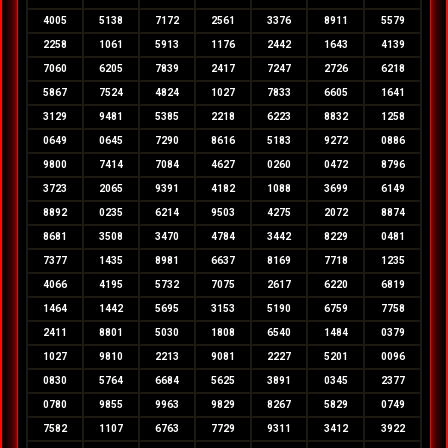
4005
5138
7172
2561
3376
8911
5579
2258
1061
5913
1176
2442
1643
4139
7060
6205
7839
2417
7247
2726
6218
5867
7524
4824
1027
7833
6605
1641
3129
9481
5385
2218
6223
8832
1258
0649
0645
7290
8616
5183
9272
0886
9800
7414
7084
4627
0260
0472
8796
3723
2065
9391
4182
1088
3699
6149
8892
0235
6214
9503
4275
2072
8874
8681
3508
3470
4784
3442
8229
0481
7377
1435
8981
6637
8169
7718
1235
4066
4195
5732
7075
2617
6220
6819
1464
1442
5695
3153
5190
6759
7758
2411
8801
5030
1808
6540
1484
0379
1027
9810
2213
9081
2227
5201
0096
0830
5764
6684
5625
3891
0345
2377
0780
9855
9963
9829
8267
5829
0749
7582
1107
6763
7729
9311
3412
3922