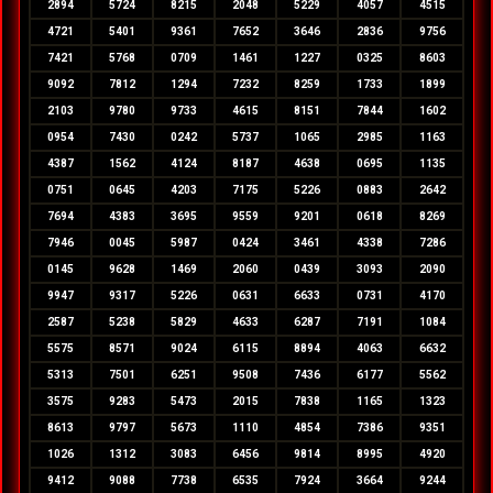
2894
5724
8215
2048
5229
4057
4515
4721
5401
9361
7652
3646
2836
9756
7421
5768
0709
1461
1227
0325
8603
9092
7812
1294
7232
8259
1733
1899
2103
9780
9733
4615
8151
7844
1602
0954
7430
0242
5737
1065
2985
1163
4387
1562
4124
8187
4638
0695
1135
0751
0645
4203
7175
5226
0883
2642
7694
4383
3695
9559
9201
0618
8269
7946
0045
5987
0424
3461
4338
7286
0145
9628
1469
2060
0439
3093
2090
9947
9317
5226
0631
6633
0731
4170
2587
5238
5829
4633
6287
7191
1084
5575
8571
9024
6115
8894
4063
6632
5313
7501
6251
9508
7436
6177
5562
3575
9283
5473
2015
7838
1165
1323
8613
9797
5673
1110
4854
7386
9351
1026
1312
3083
6456
9814
8995
4920
9412
9088
7738
6535
7924
3664
9244