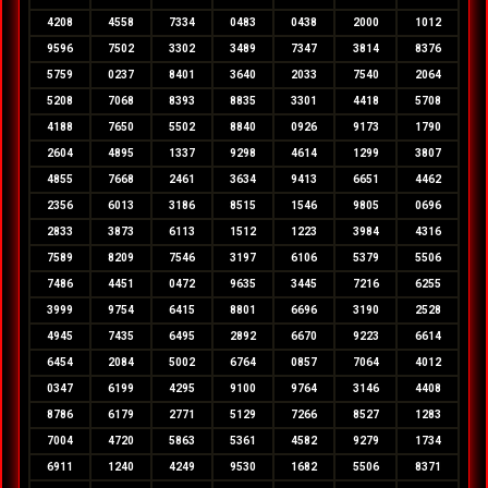
4208
4558
7334
0483
0438
2000
1012
9596
7502
3302
3489
7347
3814
8376
5759
0237
8401
3640
2033
7540
2064
5208
7068
8393
8835
3301
4418
5708
4188
7650
5502
8840
0926
9173
1790
2604
4895
1337
9298
4614
1299
3807
4855
7668
2461
3634
9413
6651
4462
2356
6013
3186
8515
1546
9805
0696
2833
3873
6113
1512
1223
3984
4316
7589
8209
7546
3197
6106
5379
5506
7486
4451
0472
9635
3445
7216
6255
3999
9754
6415
8801
6696
3190
2528
4945
7435
6495
2892
6670
9223
6614
6454
2084
5002
6764
0857
7064
4012
0347
6199
4295
9100
9764
3146
4408
8786
6179
2771
5129
7266
8527
1283
7004
4720
5863
5361
4582
9279
1734
6911
1240
4249
9530
1682
5506
8371