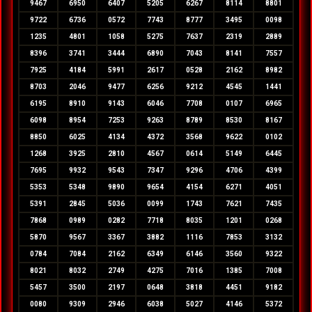
9467
6950
6407
5205
6267
8114
8801
9722
6736
0572
7743
8777
3495
0098
1235
4801
1058
5275
7637
2319
2889
8396
3741
3444
6890
7043
8141
7557
7925
4184
5991
2617
0528
2162
8982
8703
2046
9477
6256
9212
4545
1441
6195
8910
9143
6046
7708
0107
6965
6098
8954
7253
9263
8789
8530
8167
8850
6025
4134
4372
3568
9622
0102
1268
3925
2810
4567
0614
5149
6445
7695
9932
9543
7347
9296
4706
4399
5353
5348
9890
9654
4154
6271
4051
5391
2845
5036
0099
1743
7621
7435
7868
0989
0282
7718
8035
1201
0268
5870
9567
3367
3882
1116
7853
3132
0784
7084
2162
6349
6146
3560
9322
8021
8032
2749
4275
7016
1385
7008
5457
3500
2197
0648
3818
4451
9182
0080
9309
2946
6038
5027
4146
5372