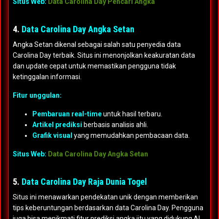
Situs Web:
Data Carolina Day Pencari Angka
4.
Data Carolina Day Angka Setan
Angka Setan dikenal sebagai salah satu penyedia data
Carolina Day terbaik. Situs ini menonjolkan keakuratan data
dan update cepat untuk memastikan pengguna tidak
ketinggalan informasi.
Fitur unggulan:
Pembaruan real-time
untuk hasil terbaru.
Artikel prediksi
berbasis analisis ahli.
Grafik visual
yang memudahkan pembacaan data.
Situs Web:
Data Carolina Day Angka Setan
5.
Data Carolina Day Raja Dunia Togel
Situs ini menawarkan pendekatan unik dengan memberikan
tips keberuntungan berdasarkan data Carolina Day. Pengguna
juga bisa menikmati fitur prediksi angka jitu yang didukung AI.