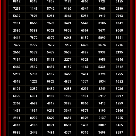
8812
0515
1807
7193
4860
9729
0125
7255
1145
5742
9160
6044
4969
2180
5607
7824
5281
4069
5284
1910
7993
2901
8666
2670
3421
5640
8206
1842
2086
5588
0328
9905
6069
3671
9068
4414
7872
6077
0243
8157
5890
5941
7477
2777
7652
7257
6476
0674
1216
2660
9572
5477
3605
4987
3939
2135
7194
0396
5113
2274
9328
9959
4646
6460
2517
8459
0187
1169
5338
9612
5239
5753
6907
3466
2494
0728
1755
4015
1223
0923
4853
1374
2834
1622
8109
3237
8437
0288
6299
8249
5236
6075
6351
0930
1905
1994
6917
0097
2368
4688
4917
3995
8966
9415
1259
1459
1934
9216
3044
9579
8190
0366
2911
8200
5620
8639
0326
2137
3725
4018
4996
0071
0638
1453
3887
0465
8985
2445
7491
4374
0316
3699
8287