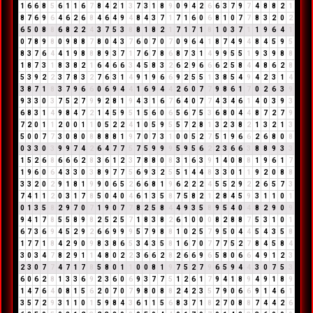
1
6
6
8
5
6
1
1
6
7
8
4
2
1
3
7
3
1
8
9
0
9
4
2
6
6
3
7
9
7
4
8
8
2
1
8
7
6
9
6
4
6
2
6
8
4
6
4
9
4
8
4
3
7
1
7
1
6
0
6
8
1
0
7
7
8
3
2
0
2
6
5
0
8
8
6
8
2
2
4
3
7
5
3
8
8
1
8
2
1
7
1
7
1
8
1
0
3
7
1
1
9
6
4
1
0
7
8
9
8
0
9
8
8
7
8
0
4
3
7
6
0
7
0
7
0
9
6
4
1
8
7
4
9
4
8
4
5
9
5
8
3
7
6
4
4
1
9
8
8
8
9
3
7
1
7
6
7
8
6
8
7
3
1
4
9
9
5
5
1
9
3
9
8
8
1
8
7
3
1
8
3
8
2
1
6
4
6
6
3
4
5
8
3
2
6
2
9
6
6
6
2
5
8
4
4
8
6
2
8
5
3
9
2
2
3
7
8
3
2
7
6
3
1
4
9
1
9
6
6
9
2
5
5
1
3
8
5
4
9
4
2
3
1
4
3
8
7
1
8
3
7
9
6
6
0
6
9
4
4
1
6
9
4
4
2
6
0
7
7
9
8
6
1
7
0
2
6
3
9
9
3
3
0
3
7
5
2
7
9
9
2
8
1
9
4
3
1
6
7
6
4
0
7
7
4
3
4
6
1
4
0
3
9
3
6
8
3
1
4
9
8
4
7
2
1
4
5
9
5
1
5
6
0
6
5
6
7
5
3
6
8
0
4
4
8
7
2
7
9
7
2
0
1
1
2
0
0
1
1
0
5
2
2
4
1
0
5
9
5
5
7
2
8
1
3
2
3
8
2
1
3
2
1
3
5
0
0
7
7
3
0
8
0
8
8
8
8
1
9
7
0
7
3
1
0
0
5
2
7
5
1
9
6
6
2
6
8
0
8
0
3
3
0
3
9
9
7
4
2
6
4
7
7
5
7
5
9
9
9
5
9
5
6
2
2
3
6
6
3
8
8
9
3
3
1
5
2
6
8
6
6
6
2
8
3
6
1
2
3
7
8
8
0
8
3
1
6
3
9
1
4
0
8
8
1
9
6
1
7
1
9
6
0
6
4
3
3
0
3
8
9
7
7
5
6
9
3
2
5
5
1
4
4
8
3
3
0
1
1
9
2
0
8
8
3
3
2
0
2
9
1
8
1
9
9
0
6
5
2
6
6
8
1
9
6
2
2
2
4
5
5
2
9
2
2
6
5
7
3
7
4
1
1
2
0
3
1
7
8
5
0
4
0
4
6
1
3
5
8
7
5
8
2
1
2
8
4
5
9
3
1
1
0
1
0
1
3
5
8
2
9
7
0
7
1
9
0
7
7
8
2
5
8
4
4
9
3
5
8
9
5
4
0
4
8
2
9
0
9
9
4
1
7
8
5
5
8
9
8
2
5
2
5
7
1
8
3
8
2
6
1
0
0
0
8
2
8
8
7
5
3
1
0
1
6
7
3
6
9
4
5
2
9
2
6
6
9
9
9
5
7
9
8
8
1
0
2
5
7
9
5
0
4
4
5
4
3
5
8
1
7
7
1
8
4
2
9
0
9
8
3
8
6
5
3
4
3
5
8
1
6
7
0
7
7
7
5
2
7
8
4
5
8
4
3
0
3
4
7
8
2
9
1
1
4
8
0
2
2
3
6
6
2
8
2
6
6
9
6
5
8
0
6
6
4
9
1
2
3
2
3
0
7
7
4
7
1
7
8
5
8
0
1
1
0
0
8
1
9
7
5
2
7
9
6
5
9
4
4
3
0
7
5
3
6
0
6
2
8
1
3
3
6
9
2
3
6
0
6
9
3
7
7
5
1
2
6
1
7
9
4
1
8
9
4
9
1
8
9
1
4
7
6
4
0
8
1
5
6
2
0
7
0
7
9
8
0
8
8
2
4
2
3
5
7
9
0
6
6
9
1
4
6
1
3
5
7
2
9
3
1
1
0
1
5
9
8
4
3
6
1
1
5
6
8
3
7
1
8
2
7
0
8
8
7
4
4
2
6