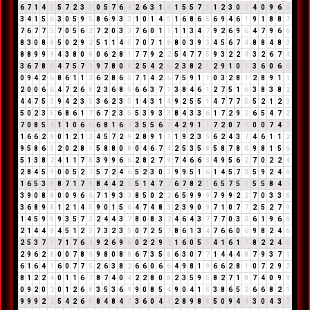
6
7
1
4
5
5
7
2
3
5
0
5
7
6
4
2
6
3
1
4
1
5
5
7
3
1
2
3
0
3
4
0
9
6
6
3
4
1
5
6
3
0
5
9
5
8
6
9
3
3
1
0
1
4
5
1
6
8
6
5
6
9
4
6
1
9
1
8
8
7
7
6
7
7
5
7
0
5
6
2
7
2
0
3
3
7
6
0
1
1
1
1
3
4
7
9
2
6
9
6
4
7
9
6
6
8
3
0
8
8
5
0
2
9
2
5
1
1
4
5
7
0
7
1
8
8
0
3
9
3
4
5
6
7
4
8
8
4
8
3
8
8
9
9
9
4
3
8
0
8
0
6
2
8
1
7
7
9
2
2
5
4
7
7
5
9
3
2
2
4
3
2
6
7
4
3
6
7
8
6
4
7
5
7
3
9
7
8
0
8
2
5
4
2
6
2
3
8
2
1
2
9
1
0
1
3
6
0
6
6
0
9
4
2
6
8
6
1
1
2
6
2
8
6
5
7
1
4
2
6
7
5
9
1
1
0
3
2
8
1
2
8
9
1
1
2
0
0
6
6
4
7
2
6
8
2
3
6
8
5
6
6
3
7
1
3
8
4
6
1
2
7
5
1
6
3
8
3
8
2
4
4
7
5
3
9
4
2
3
5
3
6
2
3
5
1
4
3
1
4
9
2
5
5
1
4
7
7
7
5
5
2
1
2
3
5
0
2
3
5
6
8
6
1
7
6
7
2
3
5
5
3
9
3
3
8
4
3
3
6
1
7
2
9
2
6
5
4
7
2
7
0
8
5
4
1
1
0
6
6
6
8
1
6
7
3
5
5
6
2
4
2
9
1
1
7
2
0
7
7
0
0
7
4
2
1
6
6
2
8
0
1
2
1
3
4
5
7
2
9
2
8
9
1
1
1
9
2
3
5
6
2
4
3
7
4
6
1
1
2
9
5
8
6
5
2
0
2
8
1
5
8
8
0
8
0
4
6
7
4
2
5
3
5
8
5
8
7
8
6
9
8
1
5
6
5
1
3
8
2
4
1
1
7
8
3
9
9
6
6
2
8
2
7
9
7
4
6
6
3
4
9
5
6
2
7
0
2
2
4
2
8
4
5
9
0
0
5
2
7
5
7
2
4
6
5
2
3
0
3
9
9
5
1
6
1
4
5
7
3
5
9
2
4
6
1
6
5
3
8
8
7
1
7
8
8
4
4
2
6
5
1
4
7
2
6
7
8
2
1
6
5
7
5
3
5
5
8
4
3
3
9
0
8
8
0
0
9
6
6
7
1
9
3
3
8
5
0
2
2
6
5
9
9
9
7
9
9
2
2
7
0
3
3
6
3
6
8
9
8
1
2
1
4
5
9
0
1
5
6
4
7
4
8
3
2
3
9
0
9
7
1
0
7
7
2
5
2
7
9
1
4
5
9
5
9
3
5
7
3
2
4
4
3
7
8
0
8
3
2
4
6
4
3
7
7
7
0
3
3
6
1
9
6
6
2
1
4
4
8
4
5
1
2
3
7
3
2
3
5
0
7
2
5
7
8
6
1
3
4
7
6
6
0
6
9
8
2
4
6
2
5
3
7
1
7
1
7
6
4
9
2
6
9
6
0
2
2
9
2
1
6
0
5
5
4
1
6
1
7
8
2
2
4
6
2
9
6
2
8
0
0
7
8
6
9
8
0
8
8
6
7
3
5
8
6
3
0
7
7
1
4
4
4
8
7
9
3
7
1
6
1
6
4
1
6
0
7
7
5
2
6
3
8
2
6
6
0
6
6
4
9
8
1
9
6
6
2
8
1
0
7
2
9
2
8
1
2
2
4
0
1
1
6
7
8
7
4
0
4
2
2
8
0
8
2
3
5
9
5
8
2
7
1
8
7
4
0
9
9
0
9
2
0
2
0
1
2
6
8
3
5
3
6
9
9
0
8
5
4
9
0
4
1
5
3
8
6
5
2
6
6
8
2
1
9
9
9
2
2
5
4
2
6
8
8
4
8
4
3
3
6
0
4
4
2
8
9
8
8
5
0
9
4
4
3
0
4
3
7