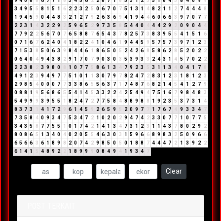
9
4
0
8
8
6
7
7
1
8
3
4
5
6
2
2
8
7
1
8
5
3
1
2
3
5
1
8
4
3
8
4
0
9
9
3
4
9
5
5
8
1
5
1
6
2
2
3
2
5
0
6
7
0
7
5
1
3
1
4
8
2
1
1
2
7
4
4
4
8
1
9
4
5
9
0
4
4
8
3
2
1
2
7
9
2
6
3
6
9
4
1
9
4
4
6
0
6
6
3
9
7
0
7
7
2
2
3
1
4
3
2
2
9
2
5
9
6
5
2
9
7
3
5
8
5
4
4
0
4
4
4
2
9
2
0
9
0
4
4
7
7
9
2
2
5
6
7
0
7
6
5
8
8
7
6
5
4
3
7
8
2
5
7
3
8
3
9
5
5
4
1
5
1
6
0
7
1
6
7
6
2
4
0
4
1
8
2
2
4
1
0
4
6
1
9
4
4
5
9
5
7
5
7
3
9
7
1
2
3
7
1
5
3
8
5
0
6
3
9
8
4
4
6
1
8
6
5
0
5
2
4
2
6
8
5
8
6
2
8
5
2
0
2
2
0
6
4
0
4
9
4
3
8
2
9
1
7
0
7
9
0
3
0
3
5
3
9
3
3
2
4
3
1
4
5
7
0
2
2
2
2
3
8
2
3
9
8
0
8
1
0
7
7
5
8
6
1
3
4
7
9
2
3
5
3
1
1
3
4
0
4
1
7
8
4
9
1
2
3
9
4
9
7
7
5
1
0
1
1
3
0
7
9
7
8
2
4
7
2
8
3
1
2
3
1
8
1
2
3
2
9
8
5
4
0
0
0
7
7
3
3
8
6
5
5
6
3
7
1
7
4
8
7
6
8
2
1
4
5
4
1
2
7
9
0
8
8
1
9
5
6
8
6
5
5
4
1
4
5
3
3
2
2
4
2
5
4
9
4
7
5
1
6
7
9
8
4
8
3
5
4
9
9
9
3
9
5
5
1
8
2
4
7
2
7
7
5
8
4
8
8
9
8
8
1
9
2
3
5
3
7
3
1
4
8
3
7
3
1
4
1
7
2
9
6
1
4
5
9
2
6
5
9
5
2
0
9
7
7
1
7
6
7
4
9
3
3
4
7
7
3
5
8
4
0
9
3
4
7
5
3
4
7
2
1
0
2
0
2
9
4
7
4
2
3
3
0
7
7
1
0
7
7
5
3
4
3
5
8
7
7
5
5
1
0
1
7
4
2
1
4
1
3
4
7
3
1
2
3
1
1
4
3
7
8
0
2
9
2
8
0
8
6
5
1
3
4
0
4
0
2
0
5
5
4
6
3
0
3
1
5
9
6
6
8
9
8
3
2
5
0
9
6
6
6
5
6
6
3
6
1
8
9
8
2
0
7
4
2
9
8
5
0
5
0
1
8
8
7
4
4
4
7
2
1
3
9
2
2
6
1
4
1
5
4
8
9
2
2
1
8
9
9
9
0
8
4
9
4
1
9
3
4
7
Clear
POST TERKAIT