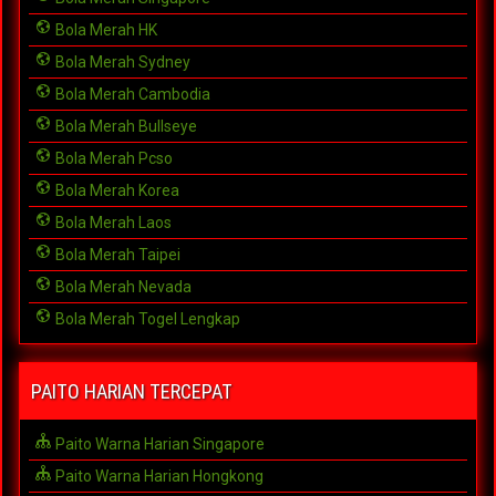
Bola Merah HK
Bola Merah Sydney
Bola Merah Cambodia
Bola Merah Bullseye
Bola Merah Pcso
Bola Merah Korea
Bola Merah Laos
Bola Merah Taipei
Bola Merah Nevada
Bola Merah Togel Lengkap
PAITO HARIAN TERCEPAT
Paito Warna Harian Singapore
Paito Warna Harian Hongkong