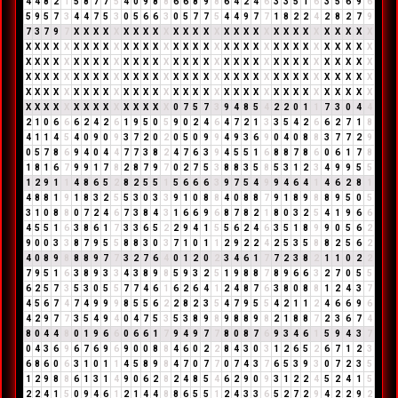
4
4
8
2
1
5
8
7
7
5
4
0
9
8
8
6
6
8
9
8
6
4
2
4
6
3
3
5
1
6
3
5
6
9
6
5
9
5
7
3
4
4
7
5
3
0
5
6
6
3
0
5
7
7
5
4
4
9
7
7
1
8
2
2
4
2
8
2
7
9
7
3
7
9
7
X
X
X
X
X
X
X
X
X
X
X
X
X
X
X
X
X
X
X
X
X
X
X
X
X
X
X
X
X
X
X
X
X
X
X
X
X
X
X
X
X
X
X
X
X
X
X
X
X
X
X
X
X
X
X
X
X
X
X
X
X
X
X
X
X
X
X
X
X
X
X
X
X
X
X
X
X
X
X
X
X
X
X
X
X
X
X
X
X
X
X
X
X
X
X
X
X
X
X
X
X
X
X
X
X
X
X
X
X
X
X
X
X
X
X
X
X
X
X
X
X
X
X
X
X
X
X
X
X
X
X
X
X
X
X
X
X
X
X
X
X
X
X
X
X
X
X
X
X
X
X
X
X
X
X
X
X
X
X
X
X
X
X
X
X
X
X
X
X
X
X
X
X
X
X
X
X
X
X
X
X
X
X
X
X
0
7
5
7
3
9
4
8
5
4
2
2
0
1
1
7
3
0
4
4
2
1
0
6
6
6
2
4
2
6
1
9
5
0
5
9
0
2
4
6
4
7
2
1
3
3
5
4
2
6
6
2
7
1
8
4
1
1
4
5
4
0
9
0
9
3
7
2
0
2
0
5
0
9
9
4
9
3
6
9
0
4
0
8
8
3
7
7
2
9
0
5
7
8
6
9
4
0
4
4
7
7
3
8
2
4
7
6
3
9
4
5
5
1
6
8
8
7
8
6
0
6
1
7
8
1
8
1
6
7
9
9
1
7
8
2
8
7
9
7
0
2
7
5
3
8
8
3
5
8
5
3
1
2
3
4
9
9
5
5
1
2
9
1
1
4
8
6
5
2
8
2
5
5
1
5
6
6
6
3
9
7
5
4
9
9
4
6
4
1
4
6
2
8
1
4
8
8
1
9
1
8
3
2
5
5
3
0
3
3
9
1
0
8
8
4
0
8
8
7
9
1
8
9
8
8
9
5
0
5
3
1
0
8
8
0
7
2
4
6
7
3
8
4
3
1
6
6
9
6
8
7
8
2
1
8
0
3
2
5
4
1
9
6
6
4
5
5
1
6
3
8
6
1
7
3
3
6
5
2
2
9
4
1
5
5
6
2
4
6
3
5
1
8
9
9
0
5
6
2
9
0
0
3
3
8
7
9
5
5
8
8
3
0
3
7
1
0
1
1
2
9
2
2
4
2
5
3
5
8
8
2
5
6
2
4
0
8
9
8
8
8
9
7
7
3
2
7
6
4
0
1
2
0
2
3
4
6
1
7
7
2
3
8
2
1
1
0
2
2
7
9
5
1
6
3
8
9
3
3
4
3
8
9
8
5
9
3
2
5
1
9
8
8
7
8
9
6
6
3
2
7
0
5
5
6
2
5
7
3
5
3
0
5
5
7
7
4
6
1
6
2
6
4
1
2
4
8
7
6
3
8
0
8
8
1
2
4
3
7
4
5
6
7
4
7
4
9
9
9
8
5
5
6
2
2
8
2
3
5
4
7
9
5
5
4
2
1
1
2
4
6
6
9
6
4
2
9
7
7
3
5
4
9
4
0
4
7
5
3
5
3
8
9
8
9
8
8
9
8
2
1
8
8
7
2
3
6
7
4
8
0
4
4
8
0
1
9
6
6
0
6
6
1
7
9
4
9
7
7
8
0
8
7
6
9
3
4
6
1
5
9
4
3
7
0
4
3
6
9
6
7
6
9
6
9
0
0
8
8
4
6
0
2
2
8
4
3
0
3
1
2
6
5
2
6
7
1
2
3
6
8
6
0
6
3
1
0
1
1
4
5
8
9
8
4
7
0
7
7
0
7
4
3
7
6
5
3
9
3
0
7
2
3
5
1
2
9
8
8
6
1
3
1
4
9
0
6
2
8
2
4
8
5
4
6
2
9
0
9
3
1
2
2
4
5
2
4
1
5
2
2
4
1
5
0
9
4
6
1
2
1
4
4
8
8
6
5
5
1
2
4
3
3
6
5
2
7
2
9
4
2
2
9
2