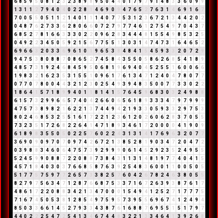
6
8
5
9
5
0
8
1
2
3
2
3
8
9
8
9
5
0
4
4
0
1
7
9
7
9
1
4
8
3
3
6
0
9
9
1
3
1
1
2
7
9
4
0
4
0
2
2
8
1
4
6
9
0
9
4
7
6
5
2
7
6
3
1
4
6
9
1
6
7
7
0
0
5
5
0
5
1
1
2
1
4
0
1
1
1
4
0
7
7
5
3
1
2
3
6
7
2
1
3
4
4
2
0
2
0
4
8
7
6
2
7
3
3
6
2
8
0
6
6
0
7
2
7
9
7
7
4
6
1
2
7
5
4
9
7
0
4
3
7
6
8
5
2
7
8
1
6
6
3
3
3
0
2
2
0
9
6
2
8
3
4
4
4
8
1
5
5
4
9
8
5
3
2
5
0
4
9
2
2
3
4
5
0
5
9
2
1
5
6
7
7
5
5
1
3
0
3
1
4
7
4
7
3
1
6
4
6
5
2
6
9
6
6
3
2
0
3
3
6
9
6
1
0
1
9
6
5
3
8
4
8
4
1
5
4
5
9
3
3
2
0
7
2
9
9
4
7
5
3
8
0
8
8
7
0
8
6
5
2
7
4
5
8
4
3
5
5
0
5
8
6
2
6
8
5
4
1
8
9
4
8
5
7
3
1
9
2
4
6
8
4
5
9
5
0
6
8
1
9
6
9
4
0
4
5
2
5
5
1
6
0
0
6
6
1
9
8
3
2
1
6
2
3
5
3
1
5
5
1
0
9
6
1
7
6
1
3
4
7
1
2
4
0
4
7
8
0
7
7
0
7
7
0
7
8
0
0
4
4
3
2
1
2
3
0
2
5
4
9
3
9
4
8
3
5
0
0
7
7
3
3
0
2
2
1
8
6
4
1
5
7
1
8
9
9
4
0
1
1
8
1
4
1
5
7
6
4
5
9
6
8
3
0
3
2
4
9
8
8
6
1
5
7
3
2
9
9
6
6
5
7
4
0
4
2
6
6
0
6
5
6
1
8
9
3
3
3
4
7
9
7
9
9
9
4
7
5
7
3
8
9
8
2
1
6
2
2
1
3
7
4
4
9
4
2
1
9
3
3
0
5
9
3
3
2
9
7
5
3
8
0
2
4
6
8
5
3
2
5
5
1
6
1
7
2
2
1
2
3
6
1
2
0
2
6
0
6
2
8
3
7
0
5
5
7
3
2
3
5
1
7
2
6
8
2
2
6
4
1
4
7
1
8
9
3
4
6
1
7
2
0
0
0
0
4
1
9
0
9
6
1
8
9
8
3
5
5
0
5
0
2
2
5
7
6
0
2
2
4
3
1
3
1
4
1
7
6
9
6
3
2
0
7
7
3
6
9
0
9
0
9
7
0
7
0
9
7
4
2
6
7
2
1
3
8
5
2
8
1
9
0
3
4
7
2
0
4
7
2
0
3
9
8
8
3
4
6
0
6
4
7
5
7
3
9
2
9
9
9
0
6
1
4
5
2
9
2
3
5
2
4
9
5
5
5
2
4
5
9
9
0
8
8
7
2
2
0
8
8
7
3
8
4
3
1
1
3
1
4
8
1
9
7
7
4
0
4
1
5
4
5
7
1
8
4
0
3
0
3
7
6
6
8
5
8
7
6
3
9
2
5
4
8
3
6
0
0
1
1
0
0
5
0
5
5
1
7
7
5
7
5
9
7
7
2
6
5
7
3
3
8
2
5
7
6
0
4
2
6
7
8
2
4
6
3
8
0
5
5
8
2
7
9
7
5
6
3
4
7
1
2
8
7
6
6
8
7
5
3
3
7
1
6
7
2
6
3
9
3
8
7
6
1
7
4
8
6
1
7
2
2
0
8
8
3
4
2
1
3
4
7
0
0
0
1
5
4
9
4
1
2
5
2
7
1
7
7
7
5
7
1
6
7
4
5
0
5
3
8
1
2
8
5
4
9
7
5
9
5
7
3
9
5
5
6
9
6
7
4
1
2
4
9
4
8
5
0
3
3
6
6
1
4
5
2
7
9
3
3
4
3
8
7
6
1
6
8
8
7
6
9
5
5
1
5
1
7
9
7
4
4
0
2
2
2
5
4
7
2
5
4
1
3
4
6
7
4
4
8
3
2
2
1
3
3
4
6
4
1
3
9
2
6
8