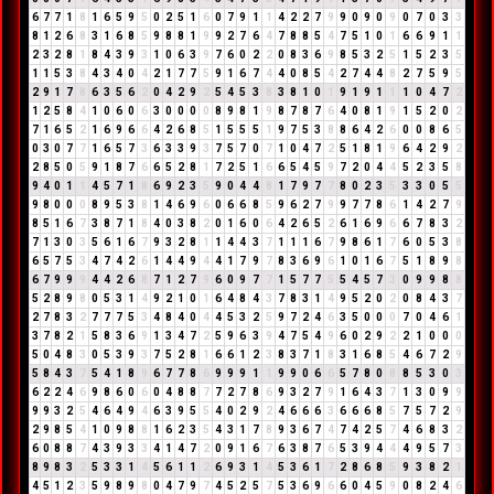
6
7
7
1
8
1
6
5
9
5
0
2
5
1
6
0
7
9
1
1
4
2
2
7
9
9
0
9
0
9
0
7
0
3
3
8
1
2
6
8
3
1
6
8
5
9
8
8
1
9
9
2
7
6
4
7
8
8
5
4
7
5
1
0
1
6
6
9
1
1
2
3
2
8
1
8
4
3
9
3
1
0
6
3
9
7
6
0
2
2
0
8
3
6
9
8
5
3
2
5
1
5
2
3
5
1
1
5
3
8
4
3
4
0
4
2
1
7
7
5
9
1
6
7
4
4
0
8
5
4
2
7
4
4
8
2
7
5
9
5
2
9
1
7
8
6
3
5
6
2
0
4
2
9
2
5
4
5
3
8
3
8
1
0
1
9
1
9
1
1
1
0
4
7
2
1
2
5
8
4
1
0
6
0
6
3
0
0
0
0
8
9
8
1
9
8
7
8
7
6
4
0
8
1
9
1
5
2
0
2
7
1
6
5
2
1
6
9
6
6
4
2
6
8
5
1
5
5
5
1
9
7
5
3
8
8
6
4
2
6
0
0
8
6
5
0
3
0
7
7
1
6
5
7
3
6
3
3
9
3
7
5
7
0
7
1
0
4
7
2
5
1
8
1
9
6
4
2
9
2
2
8
5
0
5
9
1
8
7
6
6
5
2
8
1
7
2
5
1
6
6
5
4
5
9
7
2
0
4
4
5
2
3
5
8
9
4
0
1
1
4
5
7
1
8
6
9
2
3
5
9
0
4
4
8
1
7
9
7
7
8
0
2
3
5
3
3
0
5
5
9
8
0
0
0
8
9
5
3
8
1
4
6
9
6
0
6
6
8
5
9
6
2
7
9
9
7
7
8
6
1
4
2
7
9
8
5
1
6
7
3
8
7
1
8
4
0
3
8
2
0
1
6
0
6
4
2
6
5
2
6
1
6
9
6
6
7
8
3
2
7
1
3
0
3
5
6
1
6
7
9
3
2
8
1
1
4
4
3
7
1
1
1
6
7
9
8
6
1
7
6
0
5
3
8
6
5
7
5
3
4
7
4
2
6
1
4
4
9
4
4
1
7
9
7
8
3
6
9
6
1
0
1
6
7
5
1
8
9
8
6
7
9
9
9
4
4
2
6
8
7
1
2
7
9
6
0
9
7
7
1
5
7
7
5
5
4
5
7
3
0
9
9
8
8
5
2
8
9
8
0
5
3
1
4
9
2
1
0
1
6
4
8
4
3
7
8
3
1
4
9
5
2
0
2
0
8
4
3
7
2
7
8
3
2
7
7
7
5
3
4
8
4
0
4
4
5
3
2
5
9
7
2
4
6
3
5
0
0
0
7
0
4
6
1
3
7
8
2
1
5
8
3
6
9
1
3
4
7
2
5
9
6
3
9
4
7
5
4
9
6
0
2
9
2
2
1
0
0
0
5
0
4
8
3
0
5
3
9
3
7
5
2
8
1
6
6
1
2
3
8
3
7
1
8
3
1
6
8
5
4
6
7
2
9
5
8
4
3
7
5
4
1
8
9
6
7
7
8
6
9
9
9
1
1
9
9
0
6
6
5
7
8
0
8
8
5
3
0
3
6
2
2
4
6
9
8
6
0
6
0
4
8
8
7
7
2
7
8
6
9
3
2
7
9
1
6
4
3
7
1
3
0
9
9
9
9
3
2
5
4
6
4
9
4
6
3
9
5
5
4
0
2
9
2
4
6
6
6
3
6
6
6
8
5
7
5
7
2
9
2
9
8
5
4
1
0
9
8
8
1
6
2
3
5
4
3
1
7
8
9
3
6
7
4
7
4
2
5
7
4
6
8
3
2
6
0
8
8
7
4
3
9
3
3
4
1
4
7
2
0
9
1
6
7
6
3
8
7
6
5
3
9
4
4
4
9
5
7
3
8
9
8
3
2
5
3
3
1
4
5
6
1
1
2
6
9
3
1
4
5
3
6
1
7
2
8
6
8
5
9
3
8
2
1
4
5
1
2
3
5
9
8
9
8
0
4
7
9
7
4
5
2
5
7
5
3
6
9
6
6
0
4
5
9
0
8
2
4
6