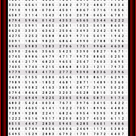
3
3
3
6
9
6
5
6
1
7
0
3
8
5
4
3
4
8
2
1
0
7
7
2
9
4
8
6
7
4
8
3
3
4
7
7
9
1
0
1
9
1
5
8
4
0
7
0
4
4
4
5
0
1
1
8
0
6
7
4
5
7
1
6
7
1
0
5
6
2
6
5
8
7
6
3
1
1
4
5
1
5
4
3
7
4
1
5
0
5
2
0
7
8
6
0
4
5
4
9
6
7
8
1
9
8
7
9
4
4
5
9
4
6
1
0
1
4
2
6
4
3
5
3
8
6
5
6
5
2
5
3
4
4
8
6
2
2
2
4
8
1
3
5
8
5
9
9
1
1
8
4
0
5
5
6
3
8
1
9
1
0
5
3
8
5
4
1
8
9
8
6
0
9
9
0
6
2
0
2
3
3
0
3
3
6
3
6
2
8
2
5
0
6
6
3
4
9
3
3
3
2
4
2
6
5
9
5
1
6
4
2
7
5
3
3
2
5
2
7
0
5
8
8
7
8
4
3
9
3
9
7
1
0
1
5
4
1
9
1
1
9
4
2
6
3
0
9
1
1
1
8
6
4
1
9
8
2
3
5
6
8
6
4
1
4
9
9
0
9
2
7
8
8
7
5
7
9
6
6
9
9
4
1
5
5
9
8
3
2
1
3
8
3
2
2
7
0
6
6
1
7
5
1
6
9
9
6
4
1
4
6
3
8
2
6
3
9
0
9
2
6
6
6
3
3
5
6
5
2
5
4
2
5
7
3
3
9
0
9
0
8
2
7
9
9
6
7
1
8
0
7
4
5
9
8
9
8
6
5
6
9
7
9
7
4
7
1
7
8
9
9
7
0
7
8
8
6
5
2
0
2
5
9
5
1
4
4
4
8
2
1
7
9
7
6
8
2
3
5
9
6
5
5
1
2
5
4
7
2
7
6
0
3
3
3
6
9
5
5
7
4
0
5
5
9
7
4
0
4
9
2
1
5
6
6
8
6
8
5
8
1
3
3
6
1
2
1
1
2
7
9
7
3
1
9
7
7
9
7
1
0
0
4
4
4
1
7
3
1
2
7
7
2
9
9
3
9
0
9
8
3
3
6
9
2
3
9
6
6
4
4
7
8
6
5
1
5
5
1
0
5
8
0
8
6
5
4
6
1
1
8
1
0
1
8
6
1
7
8
6
2
9
9
9
7
9
8
9
8
5
1
6
9
6
1
8
5
2
7
4
6
8
1
9
2
8
7
1
8
1
4
8
9
8
5
3
6
0
6
5
6
8
9
8
9
0
8
2
1
4
1
6
3
9
3
8
5
4
9
0
4
7
7
5
3
9
1
9
1
5
0
2
0
2
0
7
9
4
4
8
4
6
4
1
2
8
2
8
1
3
2
0
3
3
6
5
2
8
1
5
8
1
0
1
3
5
9
0
9
7
4
4
7
2
6
9
4
9
4
9
2
2
5
7
2
3
0
5
5
5
9
4
6
1
5
8
7
1
8
9
1
7
4
2
6
8
0
2
2
5
4
2
4
6
0
0
3
4
7
7
6
7
3
1
3
9
7
6
4
3
4
1
5
6
5
4
2
2
4
8
9
3
2
5
4
6
0
5
5
6
1
4
1
5
1
0
2
2
4
7
0
5
1
6
8
9
9
6
6
4
4
8
0
8
7
2
8
9
8
9
2
8
8
7
2
2
4
1
5
6
8
2
6
8
0
9
5
4
9
9
3
9
5
5
9
2
8
5
4
1
2
2
2
4
9
5
1
6
7
9
5
1
7
8
8
2
0
0
0
8
3
3
7
1
4
5
3
0
3
6
1
1
2
3
8
5
1
5
6
4
4
4
7
2
2
8
3
0
3
5
9
4
5
9
6
2
8
5
4
4
6
0
1
1
9
4
0
6
6
1
8
4
8
3
5
7
4
9
4
8
0
5
6
2
6
0
0
6
6
2
4
6
9
6
1
1
7
4
2
5
3
8
0
8
5
4
9
5
5
1
5
2
9
2
2
8
8
3
2
6
7
9
2
2
1
7
0
1
1
7
0
7
2
9
4
4
0
7
7