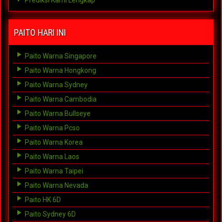
Prediksi Kami Lengkap
PAITO HARI INI
Paito Warna Singapore
Paito Warna Hongkong
Paito Warna Sydney
Paito Warna Cambodia
Paito Warna Bullseye
Paito Warna Pcso
Paito Warna Korea
Paito Warna Laos
Paito Warna Taipei
Paito Warna Nevada
Paito HK 6D
Paito Sydney 6D