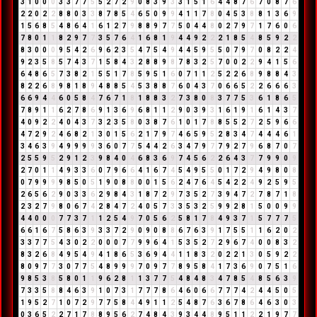
3
1
0
0
0
3
3
7
7
5
5
2
7
2
9
0
8
3
9
3
3
1
5
1
6
4
4
8
7
6
7
0
8
7
6
2
2
0
2
2
8
8
0
3
3
8
7
8
5
4
6
5
0
9
9
4
1
1
7
8
0
4
5
3
8
8
1
3
6
9
1
5
6
8
5
4
8
6
4
1
6
1
2
7
9
8
8
9
7
7
5
0
4
4
8
0
2
7
9
7
1
7
6
0
6
7
8
0
1
1
8
2
9
7
7
3
5
7
6
4
1
6
8
1
9
4
4
9
2
2
2
1
8
5
4
8
5
9
2
2
8
3
0
0
0
9
5
4
2
6
9
6
2
3
5
4
7
5
4
9
4
4
5
9
5
5
0
7
9
7
0
8
2
2
4
9
2
3
5
8
5
7
4
3
7
1
5
8
4
3
2
8
8
9
8
7
8
3
2
5
7
0
0
2
2
9
4
1
5
6
6
4
8
6
5
7
3
8
2
1
5
5
1
7
8
5
9
5
1
6
0
7
1
1
2
5
2
2
6
8
9
8
8
4
3
8
2
2
6
8
9
8
1
8
9
4
8
8
5
4
5
3
8
8
7
6
0
4
3
7
0
6
6
5
2
2
6
6
6
3
6
6
9
4
4
6
0
5
8
4
7
6
7
1
8
1
8
8
3
2
7
3
8
0
8
3
7
7
5
3
6
1
8
6
5
7
8
9
1
1
6
2
7
8
6
9
1
3
6
9
6
8
1
1
2
9
0
3
9
3
1
6
1
9
1
6
1
4
3
7
4
0
9
2
2
4
0
4
3
7
3
2
3
5
8
0
3
8
7
6
1
0
1
7
8
8
5
5
2
7
2
5
9
6
6
4
7
2
9
2
4
6
8
2
1
3
0
1
5
6
2
1
7
9
7
4
6
5
9
5
2
8
3
4
7
4
4
4
6
1
3
4
6
3
9
4
9
9
9
9
3
6
0
7
7
5
4
4
2
6
3
4
7
9
7
7
9
2
7
9
6
8
7
0
7
2
5
5
9
5
2
9
1
2
3
9
8
4
0
4
6
8
3
6
9
7
4
5
6
2
2
6
4
3
7
7
9
9
0
9
2
7
0
1
1
4
9
3
3
6
0
7
9
6
6
4
1
6
7
4
5
4
9
5
5
0
1
7
2
9
4
9
8
0
8
0
7
9
9
9
9
8
5
0
5
1
9
0
8
8
0
0
1
5
6
2
4
7
6
4
5
4
2
2
4
9
2
5
9
5
2
6
5
6
2
9
0
3
3
6
2
9
8
4
3
1
8
7
2
9
7
3
5
2
7
3
9
4
7
2
7
8
7
1
8
2
3
2
7
9
8
0
6
7
4
2
8
4
7
2
4
0
5
7
3
3
5
3
2
5
9
9
2
8
1
5
0
0
9
9
4
4
0
0
0
7
7
3
7
1
1
2
5
4
9
7
0
5
6
2
5
8
1
7
8
4
9
3
7
1
5
7
7
7
5
6
6
1
6
7
5
8
6
3
9
3
3
7
2
9
0
9
0
8
8
6
7
6
3
9
1
7
5
5
1
1
6
2
0
2
3
3
7
7
5
4
3
0
2
2
0
0
0
7
7
9
9
6
4
1
5
3
5
2
7
2
9
6
7
4
0
0
8
3
2
8
3
2
6
8
4
9
5
4
9
4
1
8
6
5
3
6
9
4
4
1
1
8
3
2
0
2
2
1
3
0
5
9
2
2
8
0
9
7
7
3
0
7
7
5
4
8
9
9
9
7
0
9
7
7
8
9
5
8
4
1
7
3
6
9
0
7
5
1
6
9
8
5
3
8
5
8
0
1
1
9
6
2
8
1
1
3
7
7
5
4
8
4
8
3
4
7
8
5
4
8
5
6
3
9
7
3
3
5
8
8
4
6
3
9
1
0
7
3
1
7
7
7
8
6
4
6
0
6
6
7
7
7
4
2
4
4
5
0
5
1
9
5
2
7
1
0
7
2
9
7
7
5
8
4
4
9
1
1
2
5
4
8
7
6
3
6
7
8
6
4
6
3
0
3
0
3
6
5
2
2
7
1
7
8
8
9
5
6
2
7
4
8
4
3
9
3
4
4
8
9
5
1
1
2
2
1
9
7
7