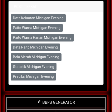
POST TERKAIT
Data Keluaran Michigan Evening
Paito Warna Michigan Evening
Paito Warna Harian Michigan Evening
Data Paito Michigan Evening
Bola Merah Michigan Evening
Statistik Michigan Evening
Prediksi Michigan Evening
BBFS GENERATOR