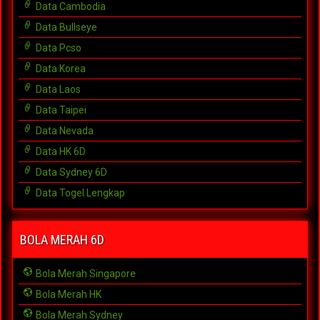
Data Cambodia
Data Bullseye
Data Pcso
Data Korea
Data Laos
Data Taipei
Data Nevada
Data HK 6D
Data Sydney 6D
Data Togel Lengkap
BOLA MERAH 6D
Bola Merah Singapore
Bola Merah HK
Bola Merah Sydney