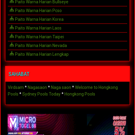
Paito Warna Harian Bullseye
Paito Warna Harian Pcso
Paito Warna Harian Korea
Paito Warna Harian Laos
Paito Warna Harian Taipei
Paito Warna Harian Nevada
Paito Warna Harian Lengkap
SAHABAT
Virdsam
*
Nagasaon
*
Naga saon
*
Welcome to Hongkong
Pools
*
Sydney Pools Today
*
Hongkong Pools