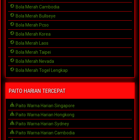
Bola Merah Cambodia
Bola Merah Bullseye
Bola Merah Pcso
Bola Merah Korea
Bola Merah Laos
Bola Merah Taipei
Bola Merah Nevada
Bola Merah Togel Lengkap
PAITO HARIAN TERCEPAT
Paito Warna Harian Singapore
Paito Warna Harian Hongkong
Paito Warna Harian Sydney
Paito Warna Harian Cambodia