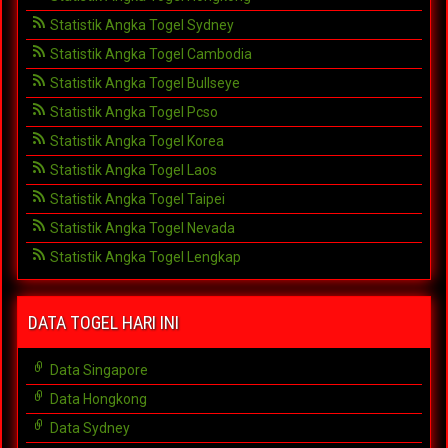
Statistik Angka Togel Sydney
Statistik Angka Togel Cambodia
Statistik Angka Togel Bullseye
Statistik Angka Togel Pcso
Statistik Angka Togel Korea
Statistik Angka Togel Laos
Statistik Angka Togel Taipei
Statistik Angka Togel Nevada
Statistik Angka Togel Lengkap
DATA TOGEL HARI INI
Data Singapore
Data Hongkong
Data Sydney