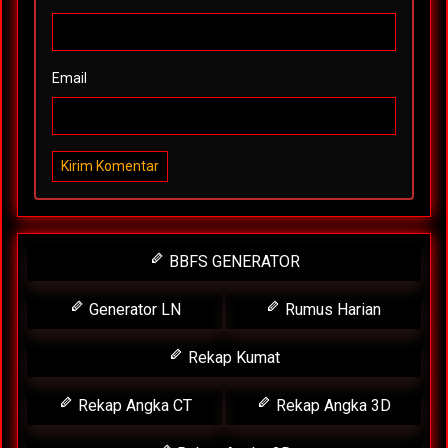
Email
Kirim Komentar
BBFS GENERATOR
Generator LN
Rumus Harian
Rekap Kumat
Rekap Angka CT
Rekap Angka 3D