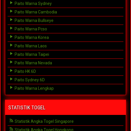
Paito Warna Sydney
Paito Warna Cambodia
Paito Warna Bullseye
Paito Warna Pcso
Paito Warna Korea
Paito Warna Laos
Paito Warna Taipei
Paito Warna Nevada
Paito HK 6D
Paito Sydney 6D
Paito Warna Lengkap
STATISTIK TOGEL
Statistik Angka Togel Singapore
Statistik Angka Togel Hongkong