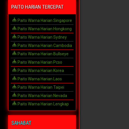
PAITO HARIAN TERCEPAT
Paito Warna Harian Singapore
Paito Warna Harian Hongkong
Paito Warna Harian Sydney
Paito Warna Harian Cambodia
Paito Warna Harian Bullseye
Paito Warna Harian Pcso
Paito Warna Harian Korea
Paito Warna Harian Laos
Paito Warna Harian Taipei
Paito Warna Harian Nevada
Paito Warna Harian Lengkap
SAHABAT