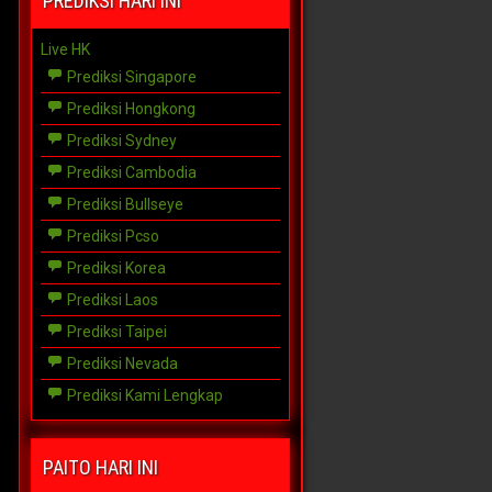
PREDIKSI HARI INI
Live HK
Prediksi Singapore
Prediksi Hongkong
Prediksi Sydney
Prediksi Cambodia
Prediksi Bullseye
Prediksi Pcso
Prediksi Korea
Prediksi Laos
Prediksi Taipei
Prediksi Nevada
Prediksi Kami Lengkap
PAITO HARI INI