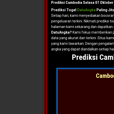
Prediksi Cambodia Selasa 07 Oktober
Prediksi Togel
DatuAngka
Paling Jitu
Setiap hari, kami menyediakan bocora
pengeluaran terkini. Nikmati prediksi 
halaman kami sekarang dan dapatkan an
DatuAngka?
Kami fokus memberikan pre
data yang akurat dan terkini. Situs kam
yang kami tawarkan. Dengan pengalama
angka yang dapat diandalkan setiap ha
Prediksi Cam
Cambod