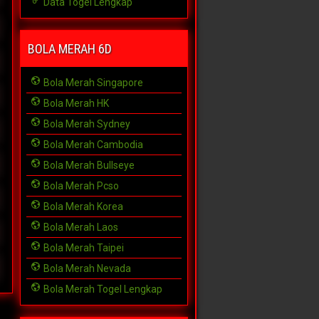
Data Togel Lengkap
BOLA MERAH 6D
Bola Merah Singapore
Bola Merah HK
Bola Merah Sydney
Bola Merah Cambodia
Bola Merah Bullseye
Bola Merah Pcso
Bola Merah Korea
Bola Merah Laos
Bola Merah Taipei
Bola Merah Nevada
Bola Merah Togel Lengkap