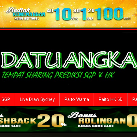
w SGP
Live Draw Sydney
Paito Warna
Paito HK 6D
Pa