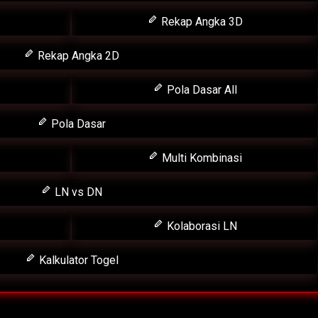
Rekap Angka 3D
Rekap Angka 2D
Pola Dasar All
Pola Dasar
Multi Kombinasi
LN vs DN
Kolaborasi LN
Kalkulator Togel