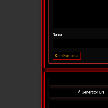
Nama
Kirim Komentar
Generator LN