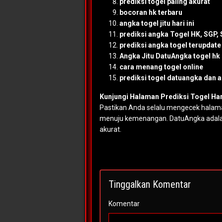
prediksi togel paling akurat
bocoran hk terbaru
angka togel jitu hari ini
prediksi angka Togel HK, SGP,
prediksi angka togel terupdate
Angka Jitu DatuAngka togel hk
cara menang togel online
prediksi togel datuangka dan 
Kunjungi Halaman Prediksi Togel Hari
Pastikan Anda selalu mengecek hala
menuju kemenangan. DatuAngka adalah 
akurat.
Tinggalkan Komentar
Komentar