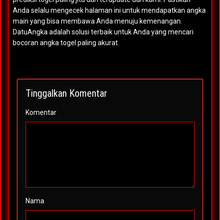
Anda selalu mengecek halaman ini untuk mendapatkan angka
main yang bisa membawa Anda menuju kemenangan.
DatuAngka adalah solusi terbaik untuk Anda yang mencari
bocoran angka togel paling akurat.
Tinggalkan Komentar
Komentar
Nama