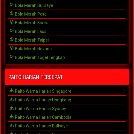
Bola Merah Bullseye
Bola Merah Pcso
Bola Merah Korea
Bola Merah Laos
Bola Merah Taipei
Bola Merah Nevada
Bola Merah Togel Lengkap
PAITO HARIAN TERCEPAT
Paito Warna Harian Singapore
Paito Warna Harian Hongkong
Paito Warna Harian Sydney
Paito Warna Harian Cambodia
Paito Warna Harian Bullseye