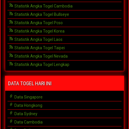
Statistik Angka Togel Cambodia
Statistik Angka Togel Bullseye
Statistik Angka Togel Pcso
Statistik Angka Togel Korea
Statistik Angka Togel Laos
Statistik Angka Togel Taipei
Statistik Angka Togel Nevada
Statistik Angka Togel Lengkap
DATA TOGEL HARI INI
Data Singapore
Data Hongkong
Data Sydney
Data Cambodia