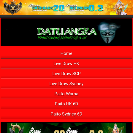
Home
Live Draw HK
Live Draw SGP
Live Draw Sydney
Paito Warna
Paito HK 6D
Paito Sydney 6D