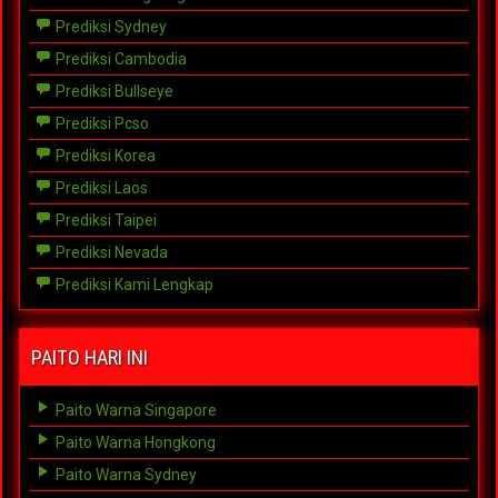
Prediksi Sydney
Prediksi Cambodia
Prediksi Bullseye
Prediksi Pcso
Prediksi Korea
Prediksi Laos
Prediksi Taipei
Prediksi Nevada
Prediksi Kami Lengkap
PAITO HARI INI
Paito Warna Singapore
Paito Warna Hongkong
Paito Warna Sydney