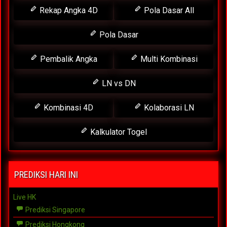
Rekap Angka 4D
Pola Dasar All
Pola Dasar
Pembalik Angka
Multi Kombinasi
LN vs DN
Kombinasi 4D
Kolaborasi LN
Kalkulator Togel
PREDIKSI HARI INI
Live HK
Prediksi Singapore
Prediksi Hongkong