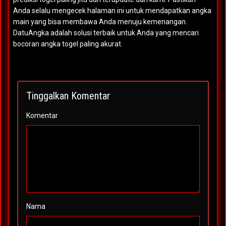
Anda selalu mengecek halaman ini untuk mendapatkan angka
main yang bisa membawa Anda menuju kemenangan.
DatuAngka adalah solusi terbaik untuk Anda yang mencari
bocoran angka togel paling akurat.
Tinggalkan Komentar
Komentar
Nama