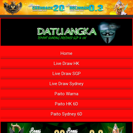
Home
Live Draw HK
Live Draw SGP
Live Draw Sydney
Paito Warna
Paito HK 6D
Paito Sydney 6D