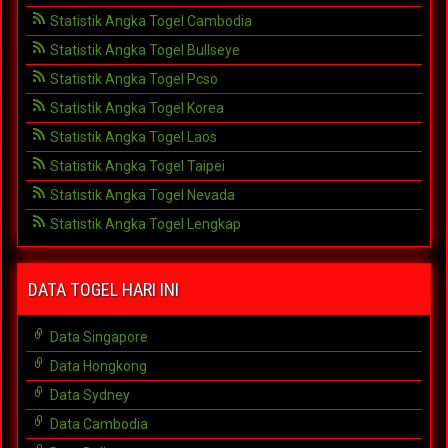
Statistik Angka Togel Cambodia
Statistik Angka Togel Bullseye
Statistik Angka Togel Pcso
Statistik Angka Togel Korea
Statistik Angka Togel Laos
Statistik Angka Togel Taipei
Statistik Angka Togel Nevada
Statistik Angka Togel Lengkap
DATA TOGEL HARI INI
Data Singapore
Data Hongkong
Data Sydney
Data Cambodia