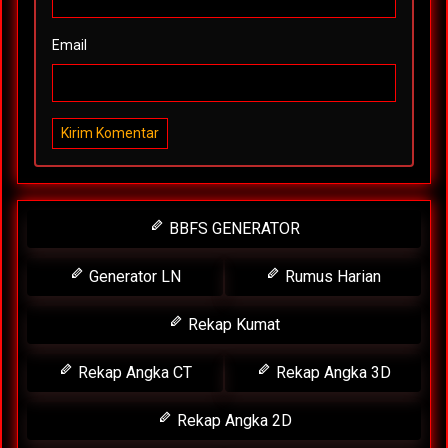
Email
Kirim Komentar
BBFS GENERATOR
Generator LN
Rumus Harian
Rekap Kumat
Rekap Angka CT
Rekap Angka 3D
Rekap Angka 2D