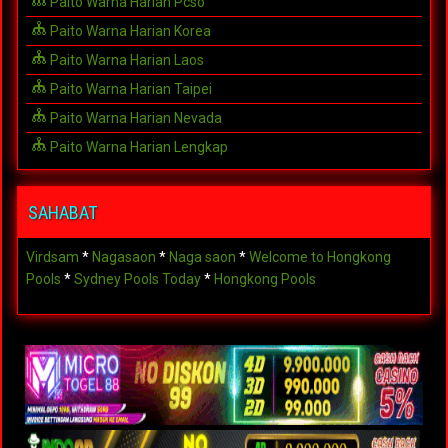
Paito Warna Harian Pcso
Paito Warna Harian Korea
Paito Warna Harian Laos
Paito Warna Harian Taipei
Paito Warna Harian Nevada
Paito Warna Harian Lengkap
SAHABAT
Virdsam
*
Nagasaon
*
Naga saon
*
Welcome to Hongkong
Pools
*
Sydney Pools Today
*
Hongkong Pools