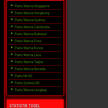
Paito Warna Singapore
Paito Warna Hongkong
Paito Warna Sydney
Paito Warna Cambodia
Paito Warna Bullseye
Paito Warna Pcso
Paito Warna Korea
Paito Warna Laos
Paito Warna Taipei
Paito Warna Nevada
Paito HK 6D
Paito Sydney 6D
Paito Warna Lengkap
STATISTIK TOGEL