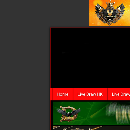
Home
Live Draw HK
Live Dra