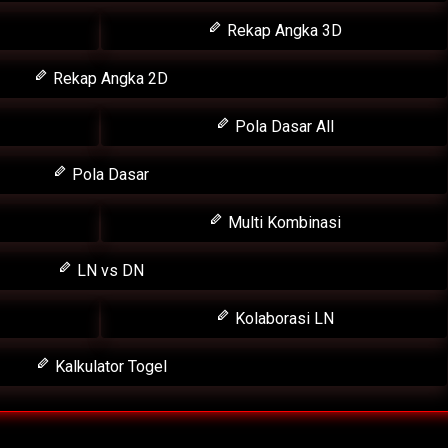
Rekap Angka 3D
Rekap Angka 2D
Pola Dasar All
Pola Dasar
Multi Kombinasi
LN vs DN
Kolaborasi LN
Kalkulator Togel