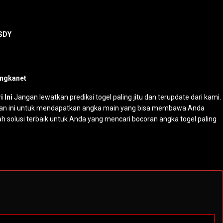
 SDY
angkanet
 Ini
Jangan lewatkan prediksi togel paling jitu dan terupdate dari kami.
man ini untuk mendapatkan angka main yang bisa membawa Anda
solusi terbaik untuk Anda yang mencari bocoran angka togel paling