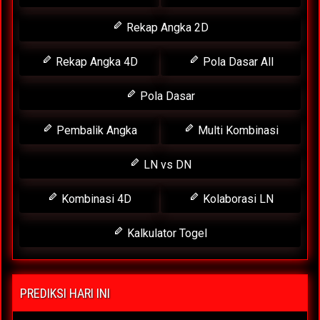
Rekap Angka 2D
Rekap Angka 4D
Pola Dasar All
Pola Dasar
Pembalik Angka
Multi Kombinasi
LN vs DN
Kombinasi 4D
Kolaborasi LN
Kalkulator Togel
PREDIKSI HARI INI