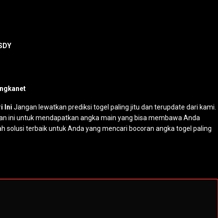
 SDY
angkanet
 Ini
Jangan lewatkan prediksi togel paling jitu dan terupdate dari kami.
man ini untuk mendapatkan angka main yang bisa membawa Anda
solusi terbaik untuk Anda yang mencari bocoran angka togel paling