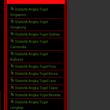
Statistik Angka Togel
Singapore
Statistik Angka Togel
Hongkong
Statistik Angka Togel Sydney
Statistik Angka Togel
Cambodia
Statistik Angka Togel
Bullseye
Statistik Angka Togel Pcso
Statistik Angka Togel Korea
Statistik Angka Togel Laos
Statistik Angka Togel Taipei
Statistik Angka Togel Nevada
Statistik Angka Togel
Lengkap