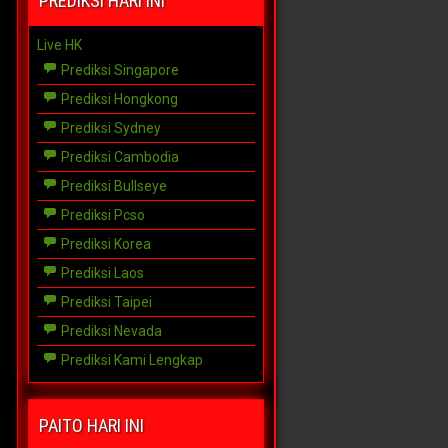
PREDIKSI HARI INI
Live HK
Prediksi Singapore
Prediksi Hongkong
Prediksi Sydney
Prediksi Cambodia
Prediksi Bullseye
Prediksi Pcso
Prediksi Korea
Prediksi Laos
Prediksi Taipei
Prediksi Nevada
Prediksi Kami Lengkap
PAITO HARI INI