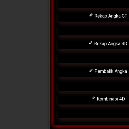
Rekap Angka CT
Rekap Angka 4D
Pembalik Angka
Kombinasi 4D