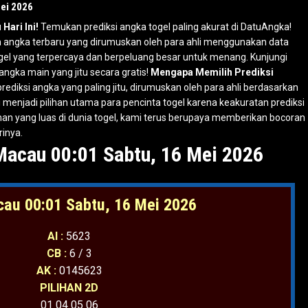
ei 2026
 Hari Ini!
Temukan prediksi angka togel paling akurat di DatuAngka!
n angka terbaru yang dirumuskan oleh para ahli menggunakan data
togel yang terpercaya dan berpeluang besar untuk menang. Kunjungi
gka main yang jitu secara gratis!
Mengapa Memilih Prediksi
diksi angka yang paling jitu, dirumuskan oleh para ahli berdasarkan
i menjadi pilihan utama para pencinta togel karena keakuratan prediksi
n yang luas di dunia togel, kami terus berupaya memberikan bocoran
rinya.
Macau 00:01 Sabtu, 16 Mei 2026
cau 00:01 Sabtu, 16 Mei 2026
AI :
5623
CB :
6 / 3
AK :
0145623
PILIHAN 2D
01 04 05 06