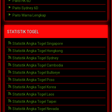
Paito HK 6D
Paito Sydney 6D
Paito Warna Lengkap
STATISTIK TOGEL
Statistik Angka Togel Singapore
Statistik Angka Togel Hongkong
Statistik Angka Togel Sydney
Statistik Angka Togel Cambodia
Statistik Angka Togel Bullseye
Statistik Angka Togel Pcso
Statistik Angka Togel Korea
Statistik Angka Togel Laos
Statistik Angka Togel Taipei
Statistik Angka Togel Nevada