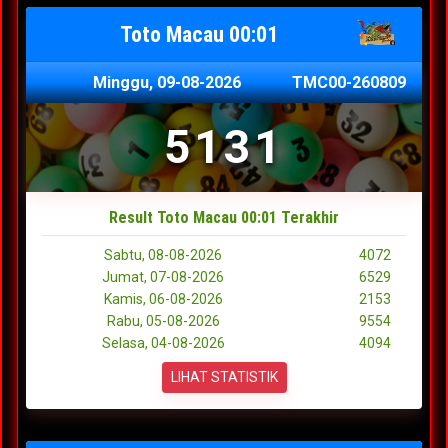
Toto Macau 00:01
Minggu, 09-08-2026
TMC00-260809
5131
Result Toto Macau 00:01 Terakhir
Sabtu, 08-08-2026
4072
Jumat, 07-08-2026
6529
Kamis, 06-08-2026
2153
Rabu, 05-08-2026
9554
Selasa, 04-08-2026
4094
LIHAT STATISTIK