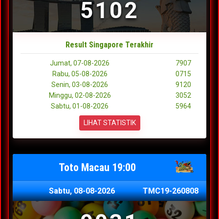
5102
Result Singapore Terakhir
Jumat, 07-08-2026
7907
Rabu, 05-08-2026
0715
Senin, 03-08-2026
9120
Minggu, 02-08-2026
3052
Sabtu, 01-08-2026
5964
LIHAT STATISTIK
Toto Macau 19:00
Sabtu, 08-08-2026
TMC19-260808