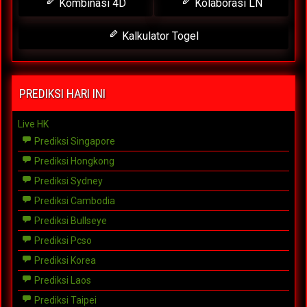
Kombinasi 4D
Kolaborasi LN
Kalkulator Togel
PREDIKSI HARI INI
Live HK
Prediksi Singapore
Prediksi Hongkong
Prediksi Sydney
Prediksi Cambodia
Prediksi Bullseye
Prediksi Pcso
Prediksi Korea
Prediksi Laos
Prediksi Taipei