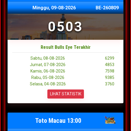
Minggu, 09-08-2026
BE-260809
0503
Result Bulls Eye Terakhir
Sabtu, 08-08-2026
6299
Jumat, 07-08-2026
4853
Kamis, 06-08-2026
7598
Rabu, 05-08-2026
9385
Selasa, 04-08-2026
3760
LIHAT STATISTIK
Toto Macau 13:00