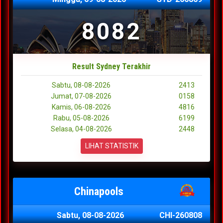
8082
Result Sydney Terakhir
Sabtu, 08-08-2026
2413
Jumat, 07-08-2026
0158
Kamis, 06-08-2026
4816
Rabu, 05-08-2026
6199
Selasa, 04-08-2026
2448
LIHAT STATISTIK
Chinapools
Sabtu, 08-08-2026
CHI-260808