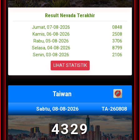
Result Nevada Terakhir
Jumat, 07-08-2026
0848
Kamis, 06-08-2026
2508
Rabu, 05-08-2026
3706
Selasa, 04-08-2026
8799
Senin, 03-08-2026
2106
LIHAT STATISTIK
Taiwan
Sabtu, 08-08-2026
TA-260808
4329