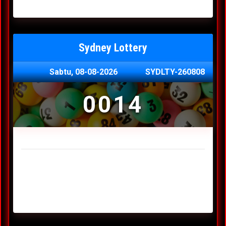
Senin, 03-08-2026
4885
Sydney Lottery
Sabtu, 08-08-2026
SYDLTY-260808
0014
Result Sydney Lottery Terakhir
Jumat, 07-08-2026
3420
Kamis, 06-08-2026
9332
Rabu, 05-08-2026
7780
Selasa, 04-08-2026
8419
Senin, 03-08-2026
5358