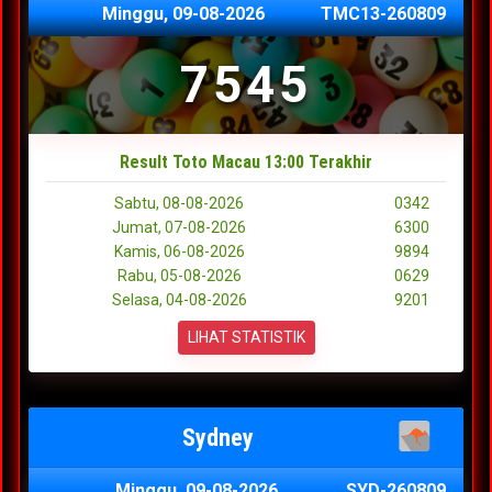
Minggu, 09-08-2026
TMC13-260809
7545
Result Toto Macau 13:00 Terakhir
Sabtu, 08-08-2026
0342
Jumat, 07-08-2026
6300
Kamis, 06-08-2026
9894
Rabu, 05-08-2026
0629
Selasa, 04-08-2026
9201
LIHAT STATISTIK
Sydney
Minggu, 09-08-2026
SYD-260809