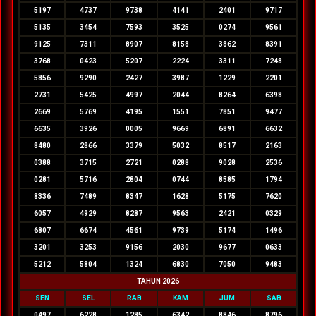
5197
4737
9738
4141
2401
9717
5135
3454
7593
3525
0274
9561
9125
7311
8907
8158
3862
8391
3768
0423
5207
2224
3311
7248
5856
9290
2427
3987
1229
2201
2731
5425
4997
2044
8264
6398
2669
5769
4195
1551
7851
9477
6635
3926
0005
9669
6891
6632
8480
2866
3379
5032
8517
2163
0388
3715
2721
0288
9028
2536
0281
5716
2804
0744
8585
1794
8336
7489
8347
1628
5175
7620
6057
4929
8287
9563
2421
0329
6807
6674
4561
9739
5174
1496
3201
3253
9156
2030
9677
0633
5212
5804
1324
6830
7050
9483
TAHUN 2026
SEN
SEL
RAB
KAM
JUM
SAB
0497
6228
1285
6342
8846
8796