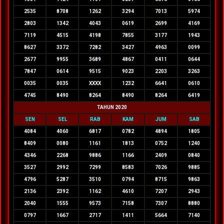
2535
8708
1262
3294
7013
5974
2803
1342
4043
0619
2699
4169
7119
4515
4198
7855
3177
1943
8627
3372
7282
3427
4963
0099
2677
9955
3689
4867
0411
0644
7847
0614
9515
9023
2203
3263
0035
0035
XXXX
1232
6641
0610
4745
8490
8264
8490
8264
6419
TAHUN 2020
SEN
SEL
RAB
KAM
JUM
SAB
4084
4060
6817
0782
4894
1805
8409
0080
1161
1813
0752
1240
4346
2268
9886
1166
2409
0840
3527
2992
7299
8583
7026
9885
4796
5287
3510
0794
8715
9863
2136
2392
1162
4610
7207
2943
2040
1555
9573
7158
7307
8880
0797
1667
2717
1411
5664
7140