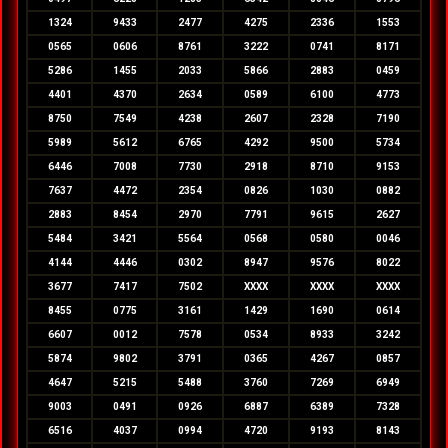
1324
9433
2477
4275
2336
1553
0565
0606
8761
3222
0741
8171
5286
1455
2033
5866
2883
0459
4401
4370
2634
0589
6100
4773
8750
7549
4238
2607
2328
7190
5989
5612
6765
4292
9500
5734
6446
7008
7730
2918
8710
9153
7637
4472
2354
0826
1030
0882
2883
8454
2970
7791
9615
2627
5484
3421
5564
0568
0580
0046
4144
4446
0302
8947
9576
8022
3677
7417
7502
XXXX
XXXX
XXXX
8455
0775
3161
1429
1690
0614
6607
0012
7578
0534
8933
3242
5874
9802
3791
0365
4267
0857
4647
5215
5488
3760
7269
6949
9003
0491
0926
6887
6389
7328
6516
4037
0994
4720
9193
8143