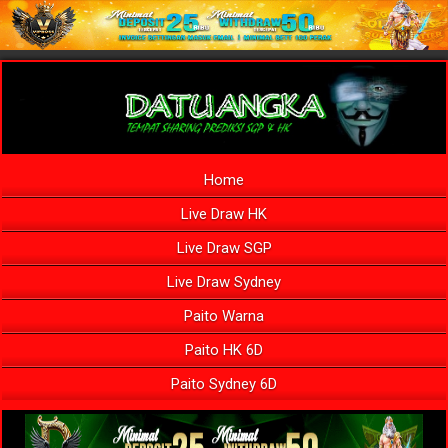
Home
Live Draw HK
Live Draw SGP
Live Draw Sydney
Paito Warna
Paito HK 6D
Paito Sydney 6D