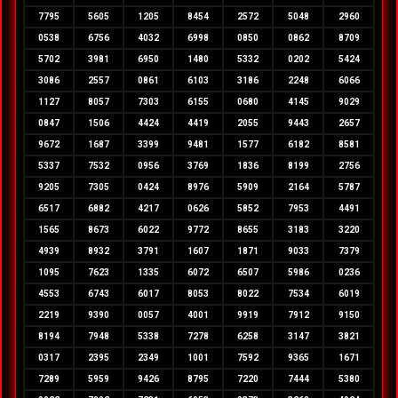
7795
5605
1205
8454
2572
5048
2960
0538
6756
4032
6998
0850
0862
8709
5702
3981
6950
1480
5332
0202
5424
3086
2557
0861
6103
3186
2248
6066
1127
8057
7303
6155
0680
4145
9029
0847
1506
4424
4419
2055
9443
2657
9672
1687
3399
9481
1577
6182
8581
5337
7532
0956
3769
1836
8199
2756
9205
7305
0424
8976
5909
2164
5787
6517
6882
4217
0626
5852
7953
4491
1565
8673
6022
9772
8655
3183
3220
4939
8932
3791
1607
1871
9033
7379
1095
7623
1335
6072
6507
5986
0236
4553
6743
6017
8053
8022
7534
6019
2219
9390
0057
4001
9919
7912
9150
8194
7948
5338
7278
6258
3147
3821
0317
2395
2349
1001
7592
9365
1671
7289
5959
9426
8795
7220
7444
5380