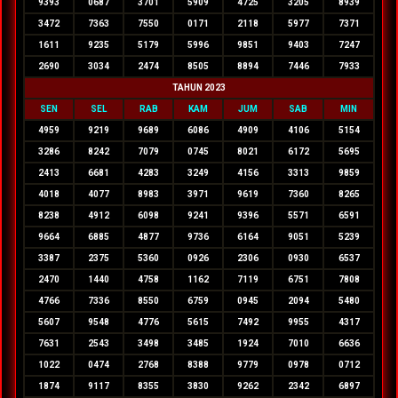
9393
0687
3701
5909
4725
3205
8939
3472
7363
7550
0171
2118
5977
7371
1611
9235
5179
5996
9851
9403
7247
2690
3034
2474
8505
8894
7446
7933
TAHUN 2023
SEN
SEL
RAB
KAM
JUM
SAB
MIN
4959
9219
9689
6086
4909
4106
5154
3286
8242
7079
0745
8021
6172
5695
2413
6681
4283
3249
4156
3313
9859
4018
4077
8983
3971
9619
7360
8265
8238
4912
6098
9241
9396
5571
6591
9664
6885
4877
9736
6164
9051
5239
3387
2375
5360
0926
2306
0930
6537
2470
1440
4758
1162
7119
6751
7808
4766
7336
8550
6759
0945
2094
5480
5607
9548
4776
5615
7492
9955
4317
7631
2543
3498
3485
1924
7010
6636
1022
0474
2768
8388
9779
0978
0712
1874
9117
8355
3830
9262
2342
6897