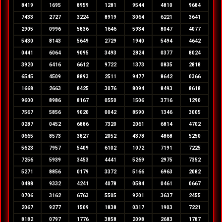
8419
1695
8959
1281
9544
4810
9684
7433
2727
3224
8919
3064
6221
3641
2905
0996
5836
1646
5934
8047
4077
5430
8143
5649
2729
1940
5494
4642
0441
6064
9095
3493
2824
0377
8024
3920
6416
6612
9722
1373
0835
2818
6545
4509
8893
2511
9477
8642
0366
1668
2663
8425
3076
8094
8493
8618
9600
8986
8167
0550
1506
3716
1290
7567
5856
9020
0042
8590
1346
3005
0287
0452
6886
7320
2061
6814
4702
0665
8573
3827
2052
4378
4868
5250
5623
7957
5409
6102
1072
7191
7225
7256
5939
3453
4441
5269
2975
7352
5271
8856
0179
3372
5166
6963
2082
0488
9332
4241
4078
0584
0461
0667
0706
3162
6763
5505
9201
3637
2455
2067
9277
1509
1838
0317
1903
7221
8182
0797
1776
3858
2098
2683
1787