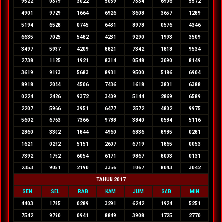
9522
0379
3022
5059
7334
6906
5572
4901
9729
1664
6926
3608
3657
1289
5194
6528
0745
6431
8978
0576
4346
6635
7025
5482
4231
9290
1993
3509
3497
5937
4209
8821
7342
1818
9534
2738
1125
1921
8314
0548
3090
8149
3619
9193
5683
8931
9500
5186
6904
8918
2044
4506
7436
1618
3801
6388
0224
2426
9372
3409
5144
2869
6589
2207
5966
3951
6477
2572
4802
9975
5602
6763
7366
9788
3840
0584
5116
2860
3302
1844
4960
6836
8985
0281
1621
0292
5151
2607
6719
1865
0053
7392
1752
6054
6171
9867
8003
0131
2353
9051
2190
3356
1067
8043
3042
TAHUN 2017
SEN
SEL
RAB
KAM
JUM
SAB
MIN
4403
1785
0289
3291
6242
1924
5251
7542
9790
0941
8849
3908
1725
2770