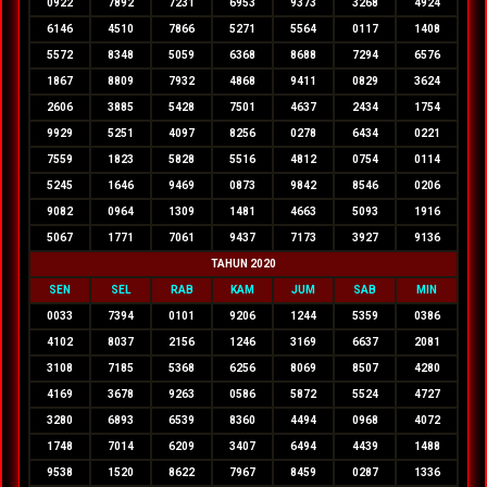
0922
7892
7231
6953
9373
3268
4924
6146
4510
7866
5271
5564
0117
1408
5572
8348
5059
6368
8688
7294
6576
1867
8809
7932
4868
9411
0829
3624
2606
3885
5428
7501
4637
2434
1754
9929
5251
4097
8256
0278
6434
0221
7559
1823
5828
5516
4812
0754
0114
5245
1646
9469
0873
9842
8546
0206
9082
0964
1309
1481
4663
5093
1916
5067
1771
7061
9437
7173
3927
9136
TAHUN 2020
SEN
SEL
RAB
KAM
JUM
SAB
MIN
0033
7394
0101
9206
1244
5359
0386
4102
8037
2156
1246
3169
6637
2081
3108
7185
5368
6256
8069
8507
4280
4169
3678
9263
0586
5872
5524
4727
3280
6893
6539
8360
4494
0968
4072
1748
7014
6209
3407
6494
4439
1488
9538
1520
8622
7967
8459
0287
1336