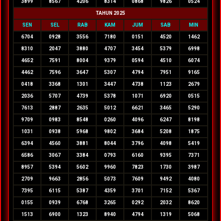
3899
8567
4206
8314
0868
9826
0524
TAHUN 2025
SEN
SEL
RAB
KAM
JUM
SAB
MIN
6704
0928
3556
7180
0151
4520
1462
8310
2047
3880
4707
3454
5379
6998
4652
7591
8004
9379
0594
4510
6074
4462
7596
3647
5307
4794
7951
9165
0418
3368
1301
3447
4738
1123
2679
2036
5707
4739
5378
1071
6920
0515
7613
2887
2635
5012
6621
3465
5290
9709
0983
8548
0260
4096
6247
8198
1031
0938
5968
9802
3684
5208
1875
6394
4560
3881
8044
3796
4098
5419
6586
3067
3384
0793
6160
9395
7371
8957
5394
5602
9960
7823
1730
3987
2709
9663
2856
5073
7609
9492
4080
7395
6115
5387
4359
3701
7152
5367
0155
0939
6768
3265
0292
2032
8620
1513
6900
1323
8940
4794
1319
5068