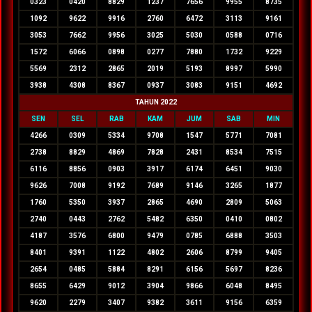
0323
0420
8829
1237
7656
9955
8735
1092
9622
9916
2760
6472
3113
9161
3053
7662
9956
3025
5030
0588
0716
1572
6066
0898
0277
7880
1732
9229
5569
2312
2865
2019
5193
8997
5990
3938
4308
8367
0937
3083
9151
4692
TAHUN 2022
SEN
SEL
RAB
KAM
JUM
SAB
MIN
4266
0309
5334
9708
1547
5771
7081
2738
8829
4869
7828
2431
8534
7515
6116
8856
0903
3917
6174
6451
9030
9626
7008
9192
7689
9146
3265
1877
1760
5350
3937
2865
4690
2809
5063
2740
0443
2762
5482
6350
0410
0802
4187
3576
6800
9479
0785
6888
3503
8401
9391
1122
4802
2606
8799
9405
2654
0485
5884
8291
6156
5697
8236
8655
6429
9012
3904
9866
6048
8495
9620
2279
3407
9382
3611
9156
6359