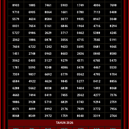
8903
1885
7461
5903
1749
4006
7698
9710
6905
8064
1601
0780
7113
0408
5579
4634
8584
3077
9935
8947
3048
0031
7654
5161
6846
1964
4716
8294
5727
0986
2629
3717
0462
5388
4245
2362
1886
0878
3056
4715
7565
5191
7604
6722
1242
9633
5695
0681
9065
1451
2748
0963
8603
2436
0840
8580
3062
0405
3127
9279
4371
6765
5473
1781
5090
9348
4086
0478
4467
5530
7359
9837
6692
0779
0562
4795
9704
6584
4922
4624
9845
5277
0412
8856
6288
5662
8038
6828
9404
1493
8068
4663
7494
0419
7455
2562
4277
7376
9886
3928
5710
6829
0743
9294
2759
8371
4099
0992
2176
7939
3772
7956
8068
8549
3972
1759
8040
3319
2764
TAHUN 2026