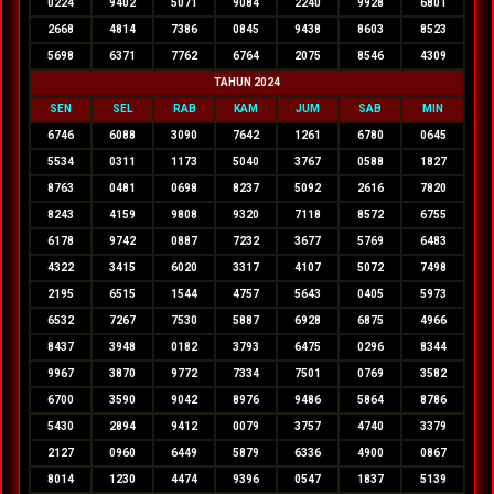
0224
9402
5071
9084
2240
9928
6801
2668
4814
7386
0845
9438
8603
8523
5698
6371
7762
6764
2075
8546
4309
TAHUN 2024
SEN
SEL
RAB
KAM
JUM
SAB
MIN
6746
6088
3090
7642
1261
6780
0645
5534
0311
1173
5040
3767
0588
1827
8763
0481
0698
8237
5092
2616
7820
8243
4159
9808
9320
7118
8572
6755
6178
9742
0887
7232
3677
5769
6483
4322
3415
6020
3317
4107
5072
7498
2195
6515
1544
4757
5643
0405
5973
6532
7267
7530
5887
6928
6875
4966
8437
3948
0182
3793
6475
0296
8344
9967
3870
9772
7334
7501
0769
3582
6700
3590
9042
8976
9486
5864
8786
5430
2894
9412
0079
3757
4740
3379
2127
0960
6449
5879
6336
4900
0867
8014
1230
4474
9396
0547
1837
5139