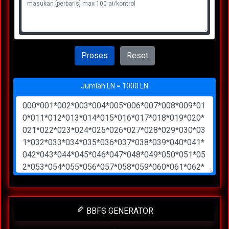
Proses
Reset
Jumlah LN = 1000 LN
BBFS GENERATOR