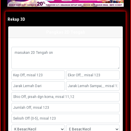
Rekap 3D
Pangkas 2D Tengah
LN DASAR 2D TENGAH