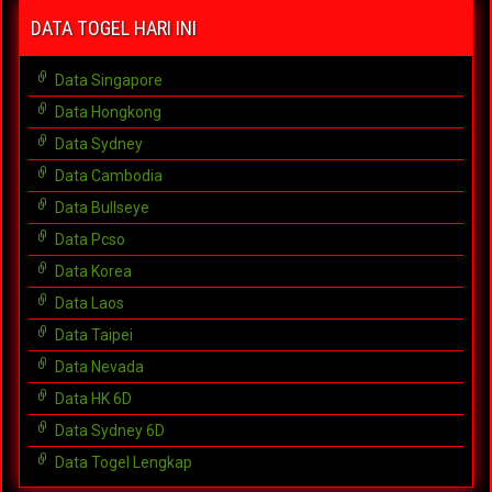
DATA TOGEL HARI INI
Data Singapore
Data Hongkong
Data Sydney
Data Cambodia
Data Bullseye
Data Pcso
Data Korea
Data Laos
Data Taipei
Data Nevada
Data HK 6D
Data Sydney 6D
Data Togel Lengkap